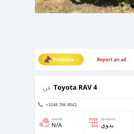
Promote
Report an ad
Toyota RAV 4
عن
+3248 786 8042
ENGINE
GEARBOX
N/A
يدوي