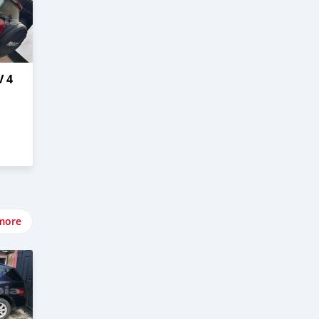
 4
more