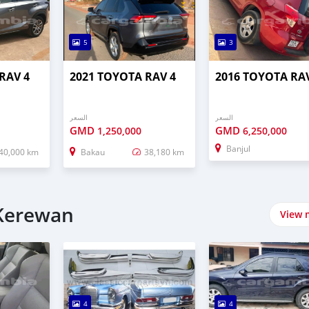
5
3
RAV 4
2021 TOYOTA RAV 4
2016 TOYOTA RAV
السعر
السعر
GMD
GMD
1,250,000
6,250,000
Banjul
40,000 km
Bakau
38,180 km
ا Saloon سيارات في Kerewan
View 
4
4