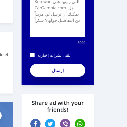
5000
ie et
تلقى نشرات إخبارية
ApjeSRxJkAxWuCy5mXXv
Share ad with your
friends!