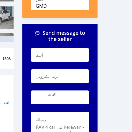
السعر
GMD
Send message to
the seller
اسم
d
1308
بريد إلكتروني
الهاتف
call
رسالة