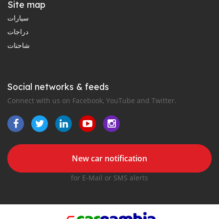
Site map
سيارات
دراجات
شاحنات
Social networks & feeds
Connect with us on Facebook, YouTube and Twitter.
New car notification
for E-Mail or SMS alerts