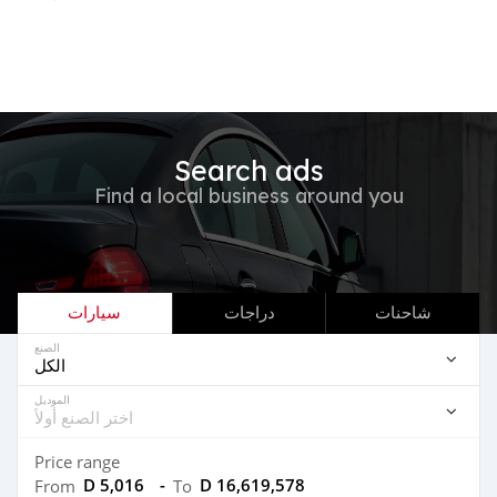
Search ads
Find a local business around you
شاحنات
دراجات
سيارات
الصنع
الموديل
Price range
D 5,016
-
D 16,619,578
From
To