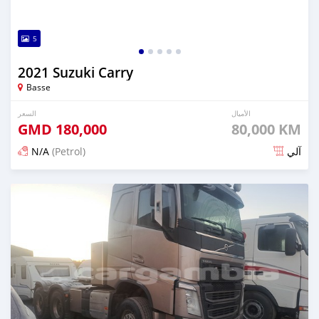
5
2021 Suzuki Carry
Basse
الأميال
السعر
GMD
180,000
80,000 KM
N/A
(Petrol)
آلي
تم النشر منذ أكثر من سنتين مضت