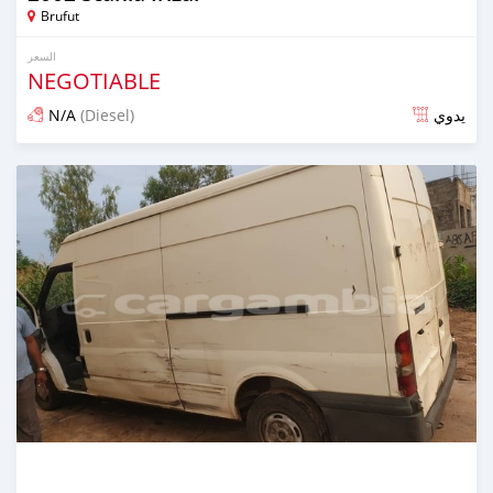
Brufut
السعر
NEGOTIABLE
N/A
(Diesel)
يدوي
تم النشر منذ أكثر من 4 سنوات مضت