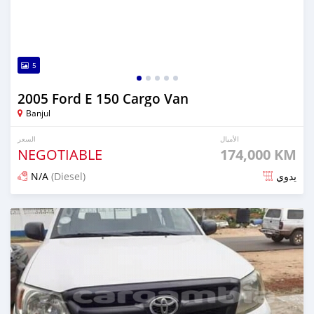
5
2005 Ford E 150 Cargo Van
Banjul
الأميال
السعر
NEGOTIABLE
174,000 KM
N/A
(Diesel)
يدوي
تم النشر منذ ما يقرب من 6 سنوات مضت