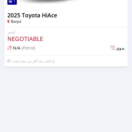
1
2025 Toyota HiAce
Banjul
السعر
NEGOTIABLE
N/A
(Petrol)
يدوي
تم النشر منذ أكثر من سنة مضت