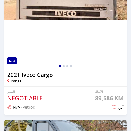
4
2021 Iveco Cargo
Banjul
الأميال
السعر
NEGOTIABLE
89,586 KM
N/A
(Petrol)
آلي
تم النشر منذ أكثر من سنة مضت