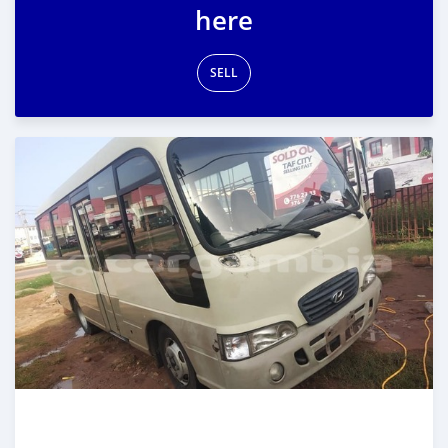
here
SELL