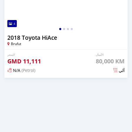
4
2018 Toyota HiAce
Brufut
الأميال
السعر
GMD
11,111
80,000 KM
N/A
(Petrol)
آلي
تم النشر منذ أكثر من سنتين مضت