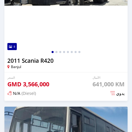
8
2011 Scania R420
Banjul
الأميال
السعر
GMD
3,566,000
641,000 KM
N/A
(Diesel)
يدوي
تم النشر منذ 5 أشهر مضت