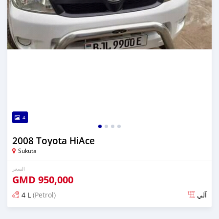
4
2008 Toyota HiAce
Sukuta
السعر
GMD
950,000
4 L
(Petrol)
آلي
تم النشر منذ ما يقرب من 6 سنوات مضت