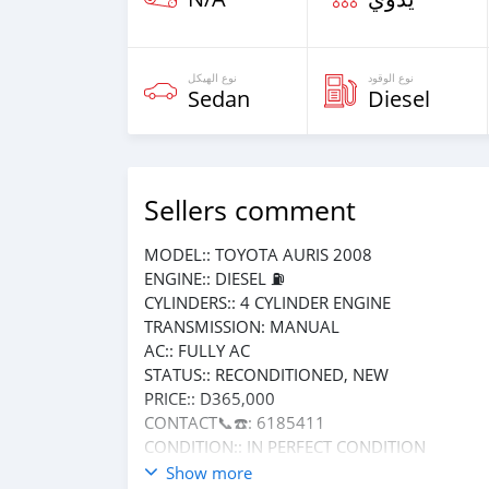
نوع الوقود
نوع الهيكل
Sedan
Diesel
Sellers comment
MODEL:: TOYOTA AURIS 2008
ENGINE:: DIESEL ⛽️
CYLINDERS:: 4 CYLINDER ENGINE
TRANSMISSION: MANUAL
AC:: FULLY AC
STATUS:: RECONDITIONED, NEW
PRICE:: D365,000
CONTACT📞☎️: 6185411
CONDITION:: IN PERFECT CONDITION
Show more