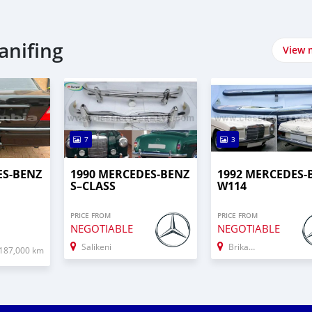
edan سيارات في Kanifing
View 
7
3
ES-BENZ
1990 MERCEDES‒BENZ
1992 MERCEDES-
S–CLASS
W114
PRICE FROM
PRICE FROM
NEGOTIABLE
NEGOTIABLE
Salikeni
Brikama
187,000 km