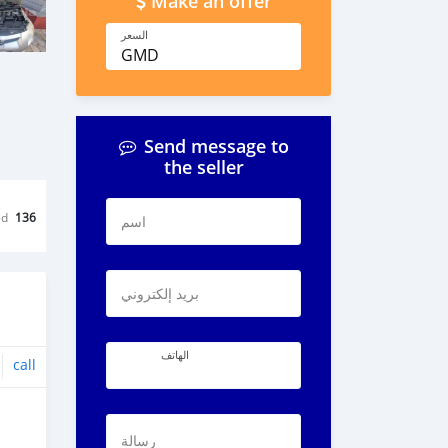
Make an offer
السعر
GMD
Send message to
the seller
ed
136
اسم
بريد إلكتروني
الهاتف
call
رسالة