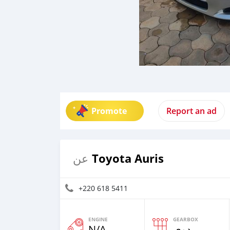
Promote
Report an ad
Toyota Auris
عن
+220 618 5411
ENGINE
GEARBOX
N/A
يدوي