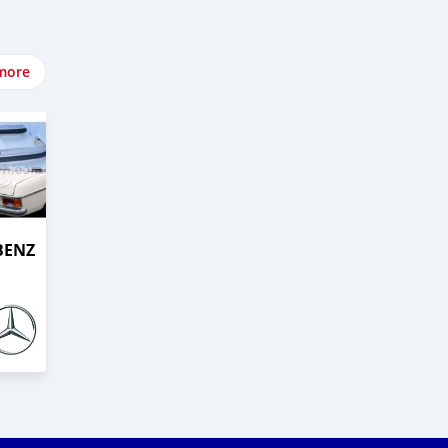
more
BENZ