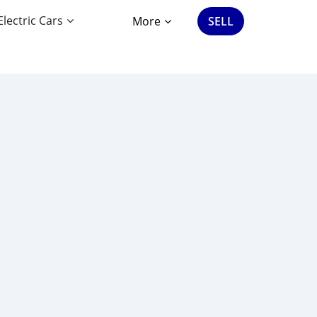
Electric Cars
More
SELL