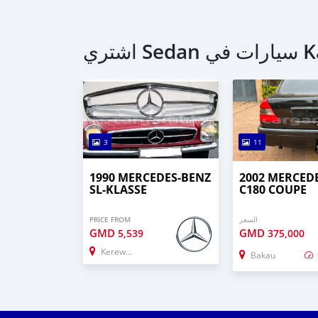
اشتري S
3
11
1990 MERCEDES-BENZ
2002 MERCED
SL-KLASSE
C180 COUPE
PRICE FROM
السعر
GMD
GMD
5,539
375,000
Kerewan
Bakau