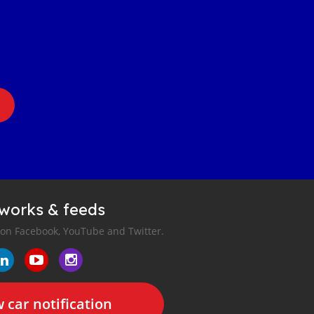
tworks & feeds
 on Facebook, YouTube and Twitter.
 car notification