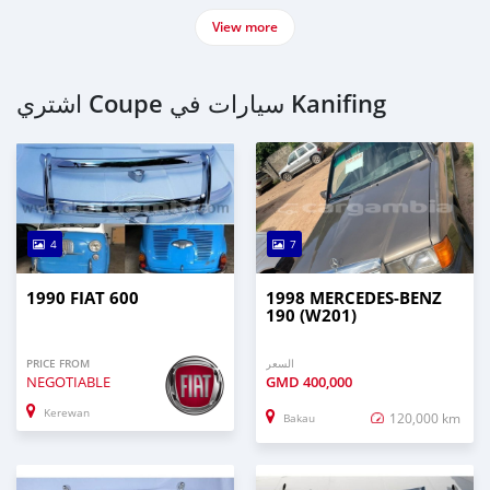
View more
اشتري Coupe سيارات في Kanifing
4
7
1990 FIAT 600
1998 MERCEDES-BENZ
190 (W201)
PRICE FROM
السعر
NEGOTIABLE
GMD
400,000
Kerewan
120,000 km
Bakau