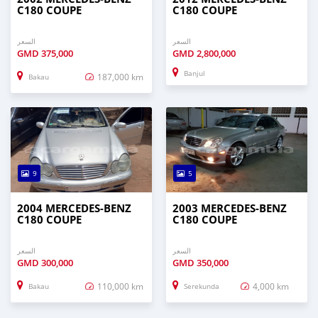
C180 COUPE
C180 COUPE
السعر
السعر
GMD
375,000
GMD
2,800,000
Banjul
187,000 km
Bakau
9
5
2004 MERCEDES-BENZ
2003 MERCEDES-BENZ
C180 COUPE
C180 COUPE
السعر
السعر
GMD
300,000
GMD
350,000
110,000 km
4,000 km
Bakau
Serekunda