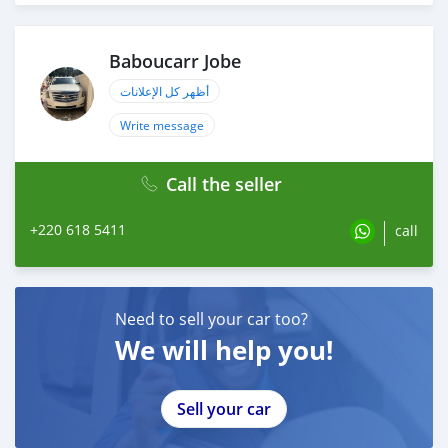
Baboucarr Jobe
أظهر كل الإعلانات
Write message
Call the seller
+220 618 5411
call
Need to sell your car too?
We will help you!
Sell your car