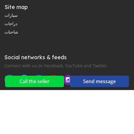
Site map
سيارات
دراجات
شاحنات
Social networks & feeds
Connect with us on Facebook, YouTube and Twitter.
Call the seller
Send message
New car notification
for E-Mail or SMS alerts