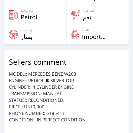
فلتر هواء
نوع الوقود
Petrol
نعم
الحالة
نوع القيادة
يسار
Imported
Sellers comment
MODEL:: MERCEDES BENZ W203
ENGINE:: PETROL ⛽️ SILVER TOP
CYLINDER:: 4 CYLINDER ENGINE
TRANSMISSION: MANUAL
STATUS:: RECONDITIONED,
PRICE:: D310,000
PHONE NUMBER: 6185411
CONDITION:: IN PERFECT CONDITION