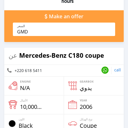
hours
Make an offer
السعر
GMD
Mercedes-Benz C180 coupe
عن
call
+220 618 5411
ENGINE
GEARBOX
N/A
يدوي
الأميال
YEAR
10,000 Km
2006
نوع الهيكل
اللون
Black
Coupe