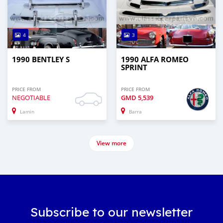
4
3
1990 BENTLEY S
1990 ALFA ROMEO
SPRINT
PRICE FROM
PRICE FROM
NEGOTIABLE
GMD
5,539
Lamin
Barra
View more
Subscribe to our newsletter