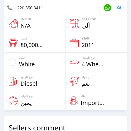
call
+220 356 3411
ENGINE
GEARBOX
N/A
آلي
الأميال
YEAR
80,000 Km
2011
نوع الهيكل
اللون
White
4 Wheel Drives & SUVs
فلتر هواء
نوع الوقود
Diesel
نعم
الحالة
نوع القيادة
يمين
Imported
Sellers comment