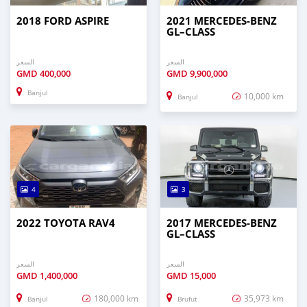
2018 FORD ASPIRE
2021 MERCEDES‒BENZ
GL–CLASS
السعر
السعر
GMD
400,000
GMD
9,900,000
Banjul
10,000 km
Banjul
4
3
2022 TOYOTA RAV4
2017 MERCEDES‒BENZ
GL–CLASS
السعر
السعر
GMD
1,400,000
GMD
15,000
180,000 km
35,973 km
Banjul
Brufut