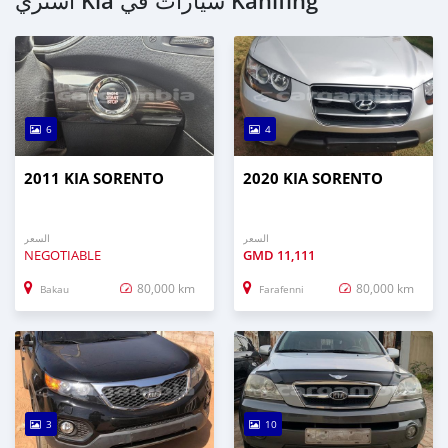
اشتري Kia سيارات في Kanifing
6
4
2011 KIA SORENTO
2020 KIA SORENTO
السعر
السعر
NEGOTIABLE
GMD
11,111
80,000 km
80,000 km
Bakau
Farafenni
3
10