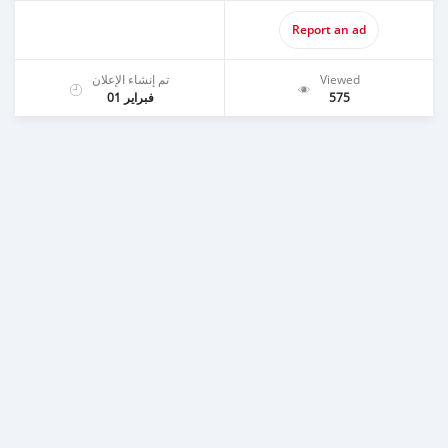
Report an ad
تم إنشاء الإعلان
Viewed
فبراير 01
575