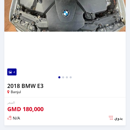
4
2018 BMW E3
Banjul
السعر
GMD
180,000
N/A
يدوي