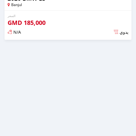
Banjul
السعر
GMD
185,000
N/A
يدوي
تم النشر منذ حوالي سنتان مضت