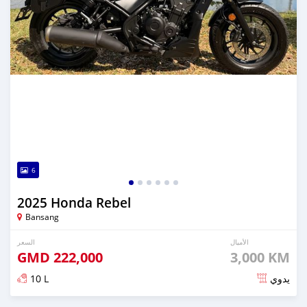
6
2025 Honda Rebel
Bansang
الأميال
السعر
GMD
222,000
3,000 KM
10 L
يدوي