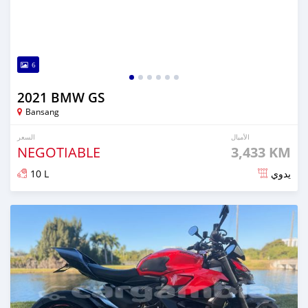
6
2021 BMW GS
Bansang
الأميال
السعر
NEGOTIABLE
3,433 KM
10 L
يدوي
تم النشر منذ 6 أشهر مضت