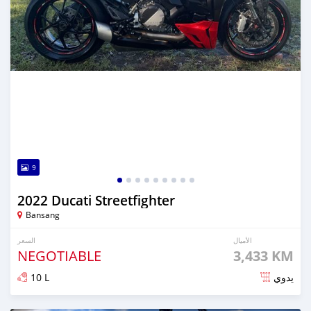
9
2022 Ducati Streetfighter
Bansang
الأميال
السعر
NEGOTIABLE
3,433 KM
10 L
يدوي
تم النشر منذ 6 أشهر مضت