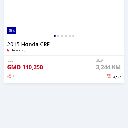
6
2015 Honda CRF
Bansang
الأميال
السعر
GMD
110,250
3,244 KM
10 L
يدوي
تم النشر منذ 6 أشهر مضت