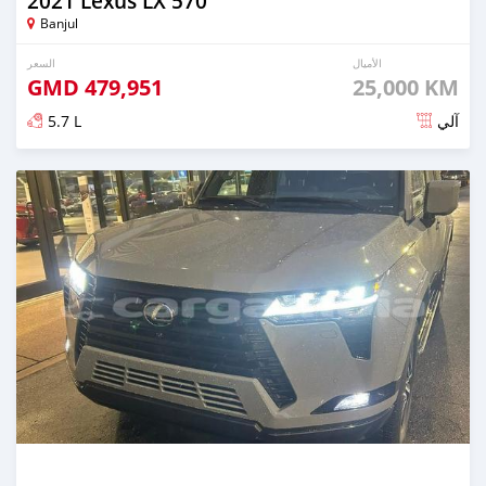
2021 Lexus LX 570
Banjul
الأميال
السعر
GMD
479,951
25,000 KM
5.7 L
آلي
تم النشر منذ 4 أشهر مضت