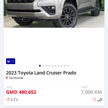
10
2023 Toyota Land Cruiser Prado
Serekunda
الأميال
السعر
GMD
480,652
7,000 KM
2.7 L
آلي