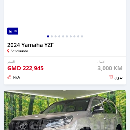
10
2024 Yamaha YZF
Serekunda
الأميال
السعر
GMD
222,945
3,000 KM
N/A
يدوي
تم النشر منذ 5 أشهر مضت