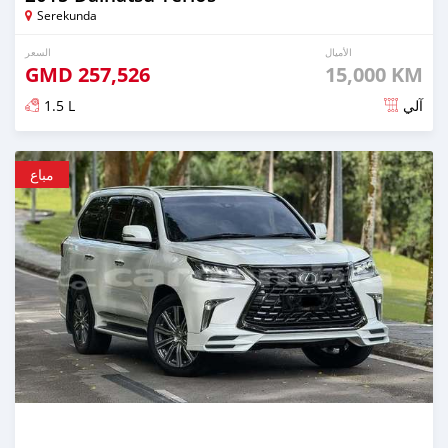
Serekunda
الأميال
السعر
GMD
257,526
15,000 KM
1.5 L
آلي
تم النشر منذ 3 أشهر مضت
مباع