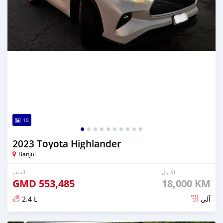
10
2023 Toyota Highlander
Banjul
الأميال
السعر
GMD
553,485
18,000 KM
2.4 L
آلي
تم النشر منذ 6 أشهر مضت