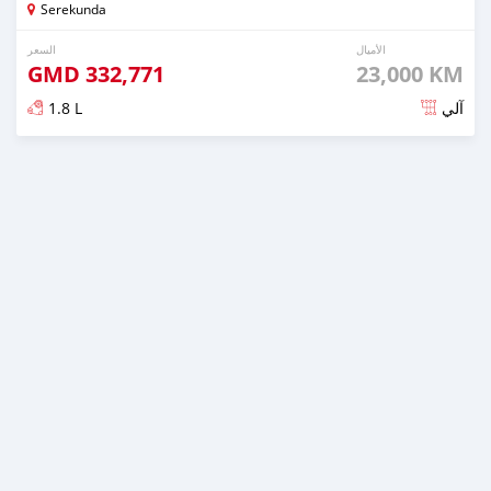
Serekunda
الأميال
السعر
GMD
332,771
23,000 KM
1.8 L
آلي
تم النشر منذ 6 أشهر مضت