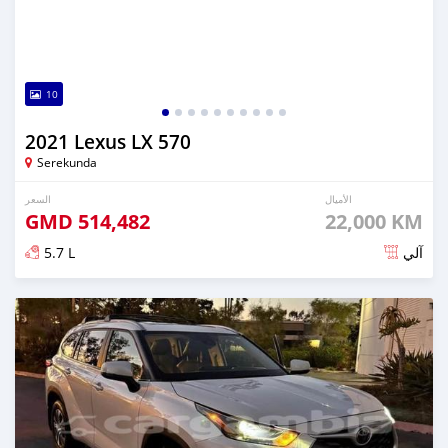
10
2021 Lexus LX 570
Serekunda
الأميال
السعر
GMD
514,482
22,000 KM
5.7 L
آلي
تم النشر منذ 6 أشهر مضت