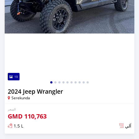
10
2024 Jeep Wrangler
Serekunda
السعر
GMD
110,763
1.5 L
آلي