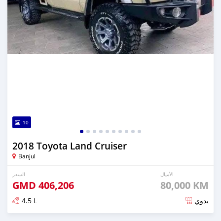
10
2018 Toyota Land Cruiser
Banjul
الأميال
السعر
GMD
406,206
80,000 KM
4.5 L
يدوي