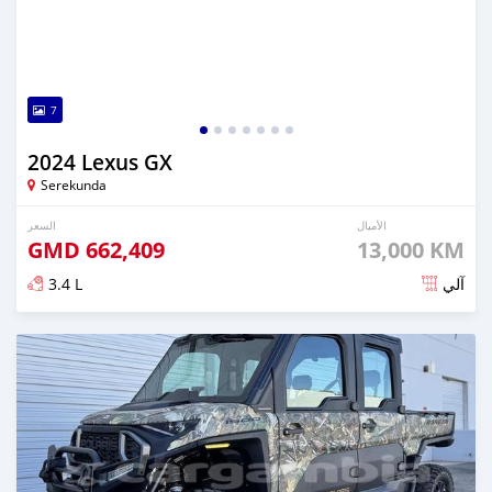
7
2024 Lexus GX
Serekunda
الأميال
السعر
GMD
662,409
13,000 KM
3.4 L
آلي
تم النشر منذ 5 أشهر مضت