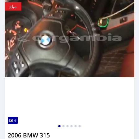
مباع
6
2006 BMW 315