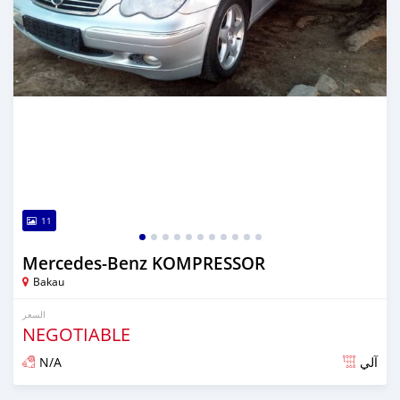
11
Mercedes‒Benz KOMPRESSOR
Bakau
السعر
NEGOTIABLE
N/A
آلي