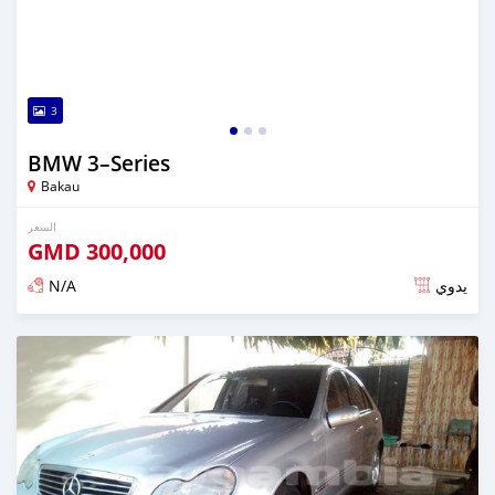
3
BMW 3–Series
Bakau
السعر
GMD
300,000
N/A
يدوي
تم النشر منذ أكثر من سنة مضت