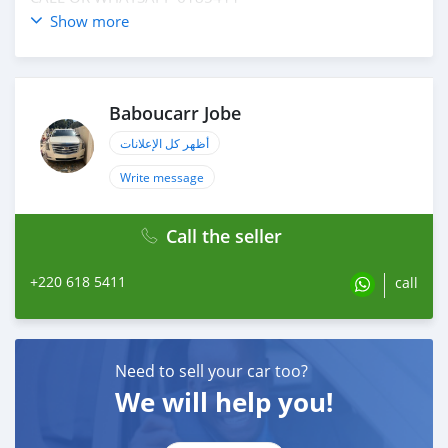
FOR MORE INFORMATION ℹ️
Show more
Baboucarr Jobe
أظهر كل الإعلانات
Write message
Call the seller
+220 618 5411
call
Need to sell your car too?
We will help you!