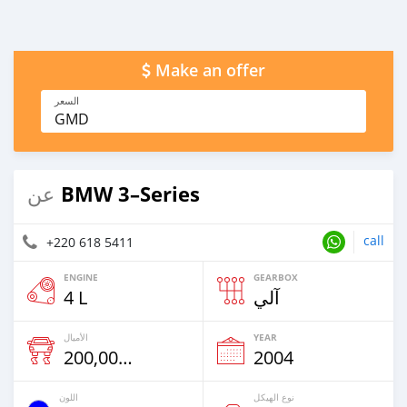
Make an offer
السعر
GMD
BMW 3–Series
عن
call
+220 618 5411
ENGINE
GEARBOX
4 L
آلي
الأميال
YEAR
200,000 Km
2004
نوع الهيكل
اللون