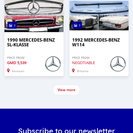
3
3
1990 MERCEDES-BENZ
1992 MERCEDES-BENZ
SL-KLASSE
W114
PRICE FROM
PRICE FROM
GMD
5,539
NEGOTIABLE
Kerewan
Brikama
View more
Subscribe to our newsletter