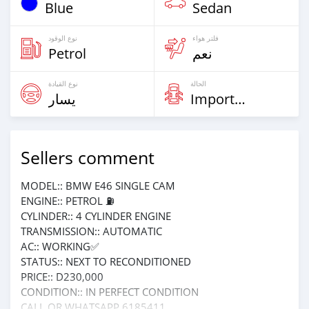
Blue
Sedan
فلتر هواء
نوع الوقود
Petrol
نعم
الحالة
نوع القيادة
يسار
Imported
Sellers comment
MODEL:: BMW E46 SINGLE CAM
ENGINE:: PETROL ⛽️
CYLINDER:: 4 CYLINDER ENGINE
TRANSMISSION:: AUTOMATIC
AC:: WORKING✅
STATUS:: NEXT TO RECONDITIONED
PRICE:: D230,000
CONDITION:: IN PERFECT CONDITION
CALL OR WHATSAPP 6185411