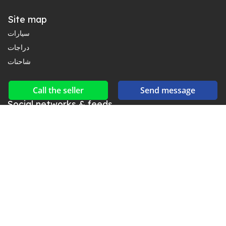
Site map
سيارات
دراجات
شاحنات
Call the seller
Send message
Social networks & feeds
Connect with us on Facebook, YouTube and Twitter.
New car notification
for E-Mail or SMS alerts