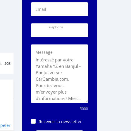
Email
Téléphone
Message
Vu
503
5000
Recevoir la newsletter
peler