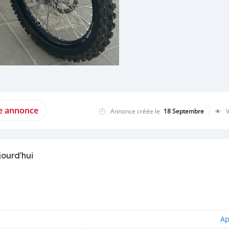
te annonce
Annonce créée le
18 Septembre
jourd'hui
Ap