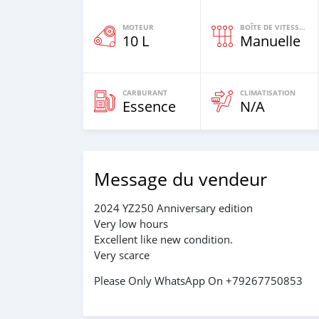
MOTEUR
BOÎTE DE VITESSES
10 L
Manuelle
CARBURANT
CLIMATISATION
Essence
N/A
Message du vendeur
2024 YZ250 Anniversary edition
Very low hours
Excellent like new condition.
Very scarce
Please Only WhatsApp On +79267750853