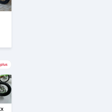
 plus
KX