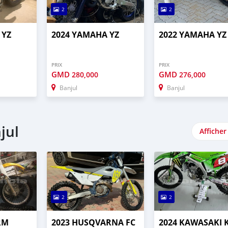
2
2
 YZ
2024 YAMAHA YZ
2022 YAMAHA YZ
PRIX
PRIX
GMD
GMD
280,000
276,000
Banjul
Banjul
jul
Afficher
2
2
RM
2023 HUSQVARNA FC
2024 KAWASAKI 