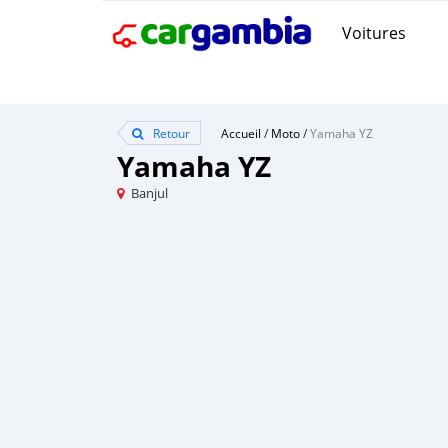
Voitures
Retour
Accueil
/
Moto
/
Yamaha YZ
Yamaha YZ
Banjul