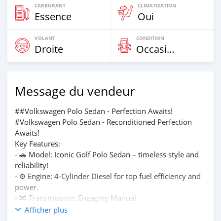
CARBURANT
CLIMATISATION
Essence
Oui
VOLANT
CONDITION
Droite
Occasion
Message du vendeur
##Volkswagen Polo Sedan - Perfection Awaits!
#Volkswagen Polo Sedan - Reconditioned Perfection
Awaits!
Key Features:
- 🚗 Model: Iconic Golf Polo Sedan – timeless style and
reliability!
- ⚙️ Engine: 4-Cylinder Diesel for top fuel efficiency and
power.
- 🔀 Transmission: Engaging Manual.
- ❄️ AC: Full system for cool comfort anytime.
Afficher plus
- 🔧 Condition: Fully Reconditioned