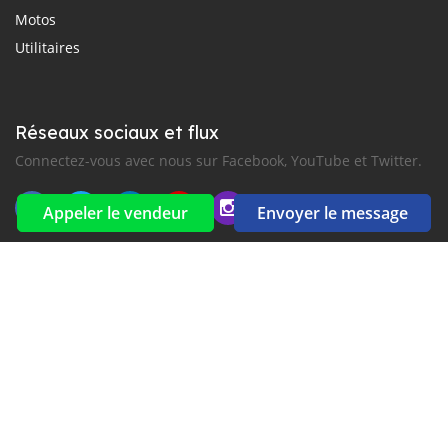
Motos
Utilitaires
Réseaux sociaux et flux
Connectez-vous avec nous sur Facebook, YouTube et Twitter.
Appeler le vendeur
Envoyer le message
Souscrire à la newsletter
aux alertes Email et SMS
2016-2026 Tous droits réservés. CarGambia.com fait partie de