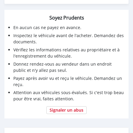
Highlights:
- ✅ No major issues – ready to drive immediately!
Soyez Prudents
- 🛡️ Essentials: Chilled AC, airbags, power windows.
- 🛋️ Spacious interior with smooth, enjoyable ride.
En aucun cas ne payez en avance.
💰 Grab this reliable Volkswagen Polo for just D350,000
Inspectez le véhicule avant de l'acheter. Demandez des
– efficiency, comfort, and value in one! Test drive for
documents.
serious customers only.
Vérifiez les informations relatives au propriétaire et à
📞 Contact: +220 3400319 (Direct Call) / 241 8208
l'enregistrement du véhicule.
(WhatsApp Business)
Donnez rendez-vous au vendeur dans un endroit
#Volkswagen #Reconditioned #SedanPolo
public et n'y allez pas seul.
Payez après avoir vu et reçu le véhicule. Demandez un
reçu.
Attention aux véhicules sous-évalués. Si c'est trop beau
pour être vrai, faites attention.
Signaler un abus