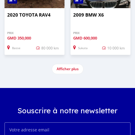
4
5
2020 TOYOTA RAV4
2009 BMW X6
PRIX
PRIX
GMD
350,000
GMD
600,000
80 000 km
10 000 km
Basse
Sukuta
Afficher plus
Souscrire à notre newsletter