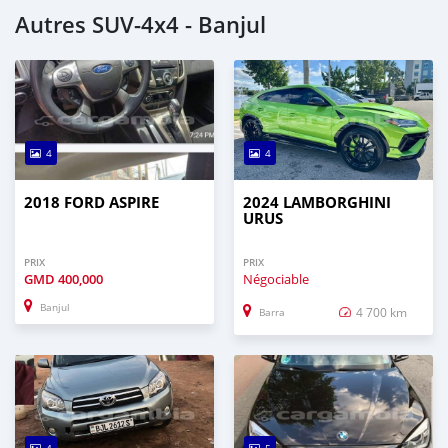
Autres SUV‒4x4 - Banjul
4
4
2018 FORD ASPIRE
2024 LAMBORGHINI
URUS
PRIX
PRIX
GMD
400,000
Négociable
Banjul
4 700 km
Barra