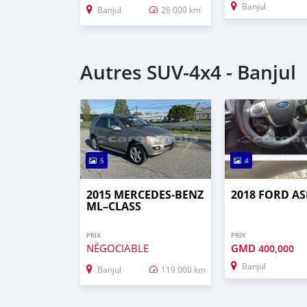
Banjul
Banjul
26 000 km
Autres SUV‒4x4 - Banjul
5
4
2015 MERCEDES‒BENZ
2018 FORD AS
ML–CLASS
PRIX
PRIX
NÉGOCIABLE
GMD
400,000
Banjul
Banjul
119 000 km