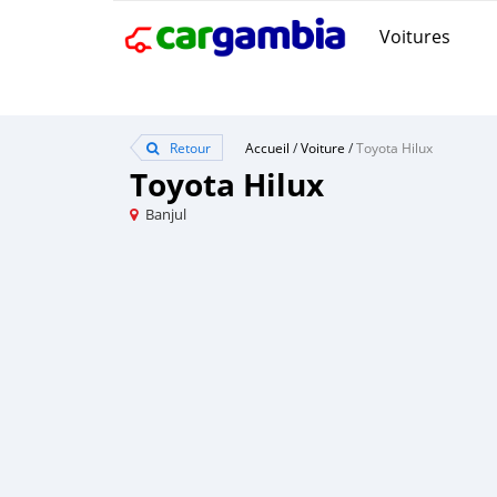
Voitures
Retour
Accueil
/
Voiture
/
Toyota Hilux
Toyota Hilux
Banjul