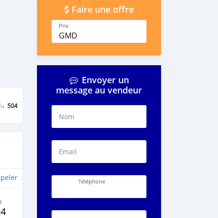
Faire une offre
Prix
GMD
Envoyer un
message au vendeur
Vu
504
Nom
Email
peler
Téléphone
E
x4