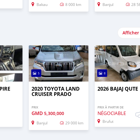
Bakau
8 000 km
Banjul
28 5
Afficher
5
8
PIRE
2020 TOYOTA LAND
2026 BAJAJ QUTE
CRUISER PRADO
PRIX
PRIX À PARTIR DE
GMD
NÉGOCIABLE
5,300,000
Brufut
Banjul
29 000 km