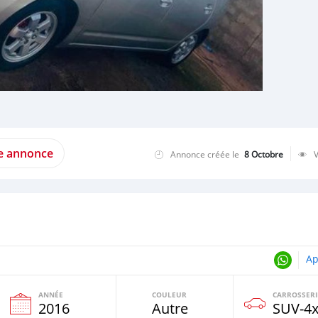
te annonce
Annonce créée le
8 Octobre
Ap
ANNÉE
COULEUR
CARROSSERI
2016
Autre
SUV‒4