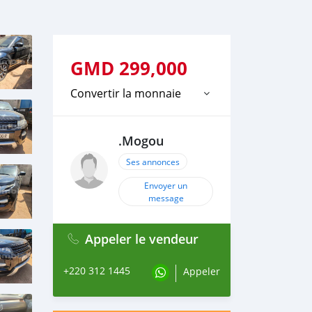
GMD
299,000
Convertir la monnaie
.Mogou
Ses annonces
Envoyer un
message
Appeler le vendeur
+220 312 1445
Appeler