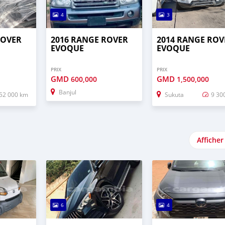
4
3
ROVER
2016 RANGE ROVER
2014 RANGE ROV
EVOQUE
EVOQUE
PRIX
PRIX
GMD
GMD
600,000
1,500,000
Banjul
52 000 km
Sukuta
9 30
Afficher
6
4