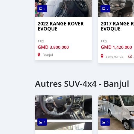
3
7
2022 RANGE ROVER
2017 RANGE 
EVOQUE
EVOQUE
PRIX
PRIX
GMD
GMD
3,800,000
1,420,000
Banjul
Serekunda
Autres SUV‒4x4 - Banjul
4
8