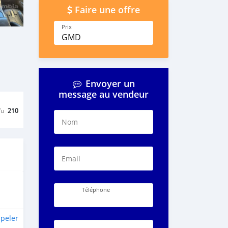
Faire une offre
Prix
GMD
Envoyer un
message au vendeur
Vu
210
Nom
Email
Téléphone
peler