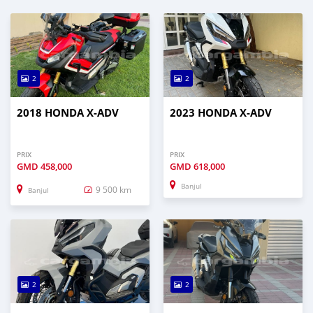
2
2
2018 HONDA X-ADV
2023 HONDA X-ADV
PRIX
PRIX
GMD
458,000
GMD
618,000
Banjul
9 500 km
Banjul
2
2