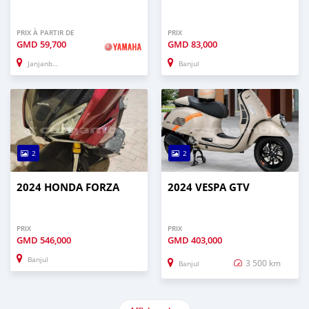
PRIX À PARTIR DE
PRIX
GMD
59,700
GMD
83,000
Janjanbureh
Banjul
2
2
2024 HONDA FORZA
2024 VESPA GTV
PRIX
PRIX
GMD
546,000
GMD
403,000
Banjul
3 500 km
Banjul