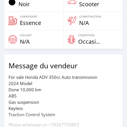
Noir
Scooter
CARBURANT
CLIMATISATION
Essence
N/A
VOLANT
CONDITION
N/A
Occasion
Message du vendeur
For sale Honda ADV 350cc Auto transmission
2024 Model
Done 10,000 km
ABS
Gas suspension
Keyless
Traction Control System
Please whatsapp on +79267750853