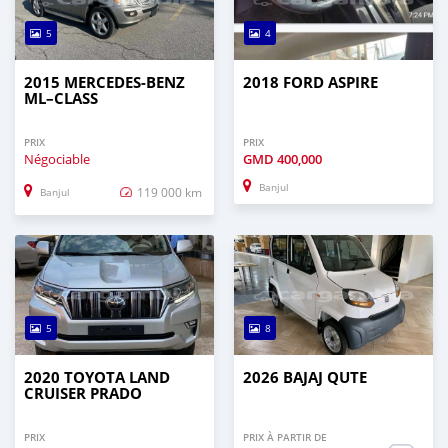
5
4
2015 MERCEDES‒BENZ
2018 FORD ASPIRE
ML–CLASS
PRIX
PRIX
Négociable
GMD
400,000
Banjul
119 000 km
Banjul
5
8
2020 TOYOTA LAND
2026 BAJAJ QUTE
CRUISER PRADO
PRIX
PRIX À PARTIR DE