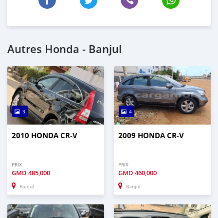
Autres Honda - Banjul
3
4
2010 HONDA CR-V
2009 HONDA CR-V
PRIX
PRIX
GMD
485,000
GMD
460,000
Banjul
Banjul