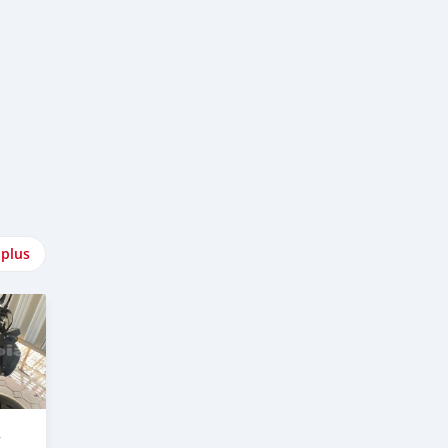
 plus
R