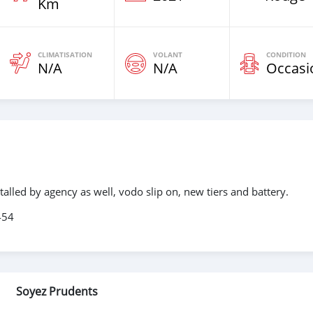
Km
CLIMATISATION
VOLANT
CONDITION
N/A
N/A
Occasi
alled by agency as well, vodo slip on, new tiers and battery.
454
Soyez Prudents