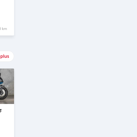
0 km
 plus
F