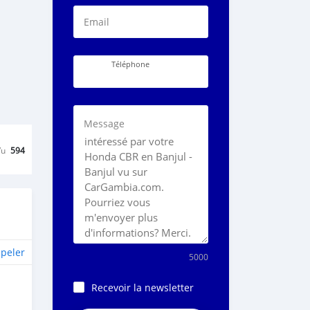
Email
Téléphone
Message
Vu
594
peler
5000
Recevoir la newsletter