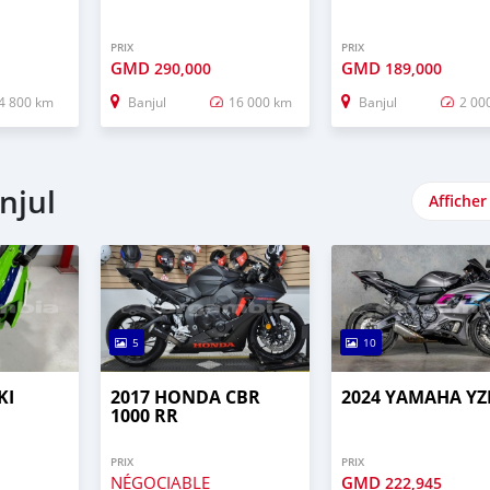
PRIX
PRIX
GMD
GMD
290,000
189,000
4 800 km
Banjul
16 000 km
Banjul
2 00
njul
Afficher
5
10
KI
2017 HONDA CBR
2024 YAMAHA YZ
1000 RR
PRIX
PRIX
NÉGOCIABLE
GMD
222,945