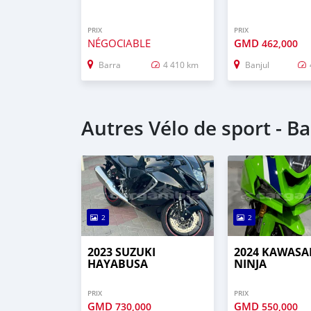
PRIX
PRIX
NÉGOCIABLE
GMD
462,000
Barra
4 410 km
Banjul
Autres Vélo de sport - Ba
2
2
2023 SUZUKI
2024 KAWASA
HAYABUSA
NINJA
PRIX
PRIX
GMD
GMD
730,000
550,000