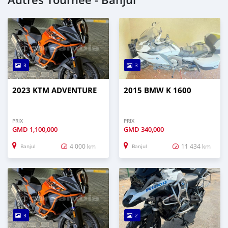
3
3
2023 KTM ADVENTURE
2015 BMW K 1600
PRIX
PRIX
GMD
1,100,000
GMD
340,000
4 000 km
11 434 km
Banjul
Banjul
3
2