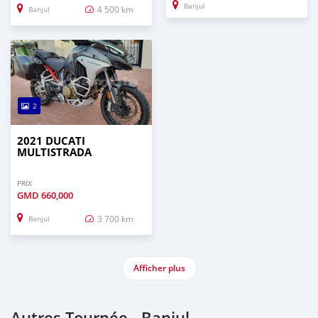
Banjul
4 500 km
Banjul
2
2021 DUCATI
MULTISTRADA
PRIX
GMD
660,000
3 700 km
Banjul
Afficher plus
Autres Tournée - Banjul