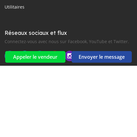
Utilitaires
Réseaux sociaux et flux
Connectez-vous avec nous sur Facebook, YouTube et Twitter.
Appeler le vendeur
Envoyer le message
Souscrire à la newsletter
aux alertes Email et SMS
2016-2026 Tous droits réservés. CarGambia.com fait partie de
, premiers sites d'annonces automobiles en