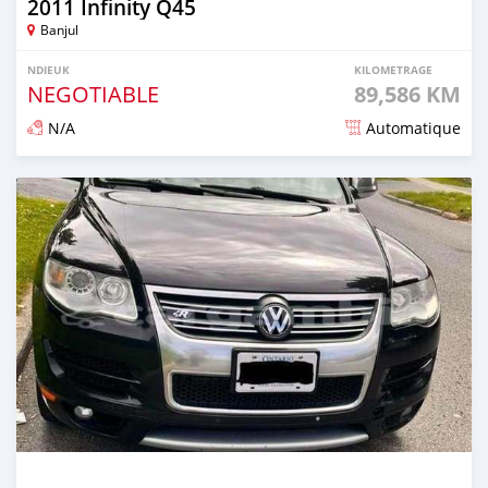
2011 Infinity Q45
Banjul
NDIEUK
KILOMETRAGE
NEGOTIABLE
89,586 KM
N/A
Automatique
Dougal na niou ko depuis over 1 years