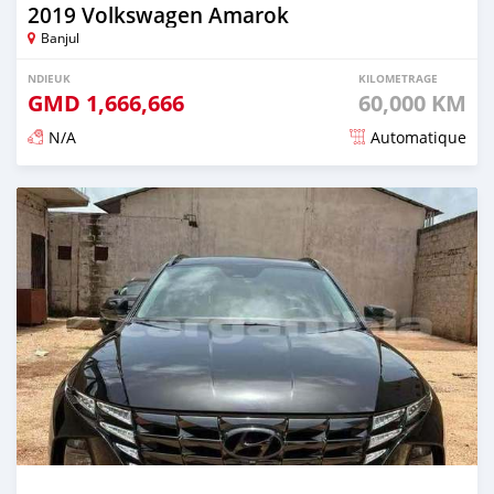
2019 Volkswagen Amarok
Banjul
NDIEUK
KILOMETRAGE
GMD
1,666,666
60,000 KM
N/A
Automatique
Dougal na niou ko depuis over 1 years