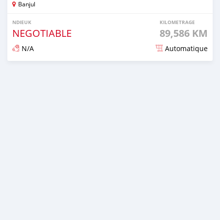
Banjul
NDIEUK
KILOMETRAGE
NEGOTIABLE
89,586 KM
N/A
Automatique
Dougal na niou ko depuis over 1 years