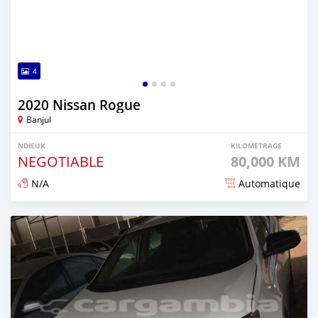
4
2020 Nissan Rogue
Banjul
NDIEUK
KILOMETRAGE
NEGOTIABLE
80,000 KM
N/A
Automatique
Dougal na niou ko depuis over 1 years