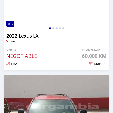
5
2022 Lexus LX
Banjul
NDIEUK
KILOMETRAGE
NEGOTIABLE
60,000 KM
N/A
Manuel
Dougal na niou ko depuis over 1 years