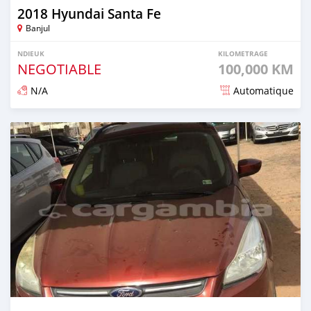
2018 Hyundai Santa Fe
Banjul
NDIEUK
KILOMETRAGE
NEGOTIABLE
100,000 KM
N/A
Automatique
Dougal na niou ko depuis over 1 years