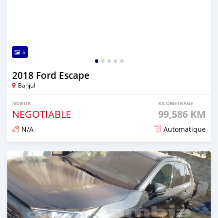
5
2018 Ford Escape
Banjul
NDIEUK
KILOMETRAGE
NEGOTIABLE
99,586 KM
N/A
Automatique
Dougal na niou ko depuis over 1 years