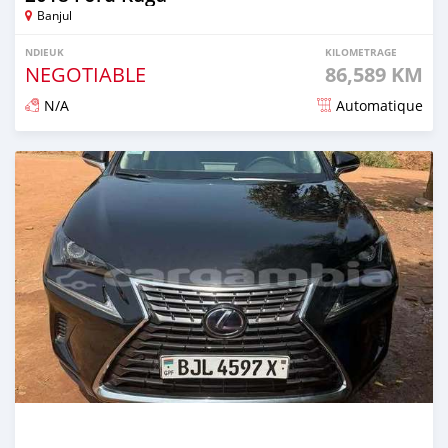
Banjul
NDIEUK
KILOMETRAGE
NEGOTIABLE
86,589 KM
N/A
Automatique
Dougal na niou ko depuis over 1 years