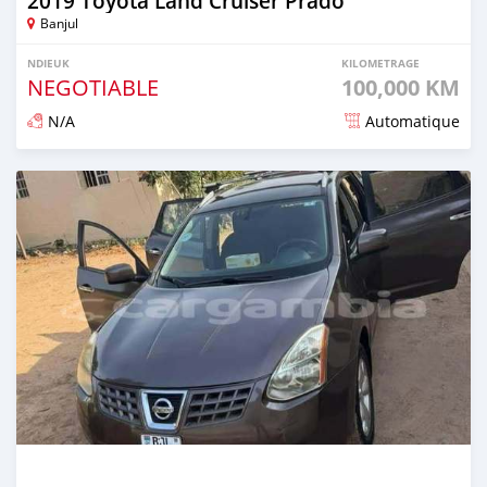
2019 Toyota Land Cruiser Prado
Banjul
NDIEUK
KILOMETRAGE
NEGOTIABLE
100,000 KM
N/A
Automatique
Dougal na niou ko depuis over 1 years