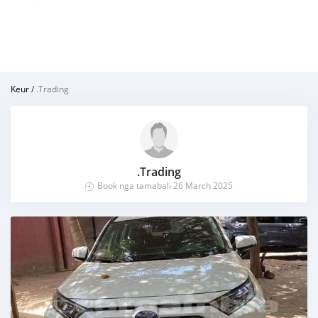
Keur
/
.Trading
.Trading
Book nga tamabali 26 March 2025