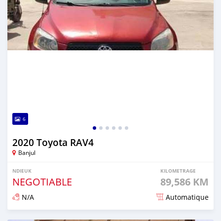
6
2020 Toyota RAV4
Banjul
NDIEUK
KILOMETRAGE
NEGOTIABLE
89,586 KM
N/A
Automatique
Dougal na niou ko depuis over 1 years