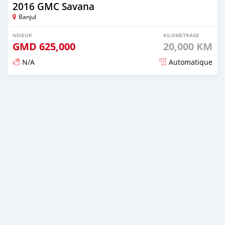
2016 GMC Savana
Banjul
NDIEUK
KILOMETRAGE
GMD
625,000
20,000 KM
N/A
Automatique
Dougal na niou ko depuis over 1 years