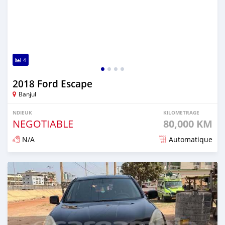
4
2018 Ford Escape
Banjul
NDIEUK
KILOMETRAGE
NEGOTIABLE
80,000 KM
N/A
Automatique
Dougal na niou ko depuis over 1 years