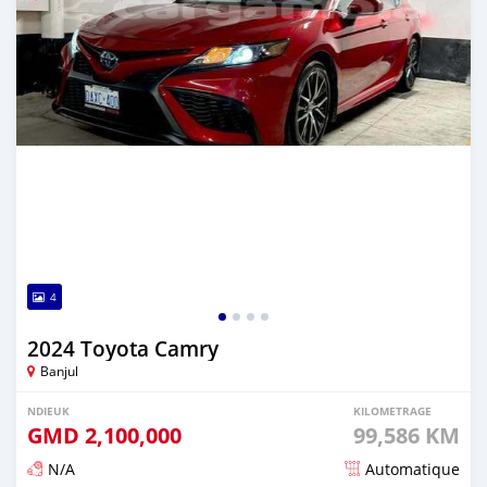
4
2024 Toyota Camry
Banjul
NDIEUK
KILOMETRAGE
GMD
2,100,000
99,586 KM
N/A
Automatique