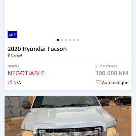
6
2020 Hyundai Tucson
Banjul
NDIEUK
KILOMETRAGE
NEGOTIABLE
100,000 KM
N/A
Automatique
Dougal na niou ko depuis over 1 years