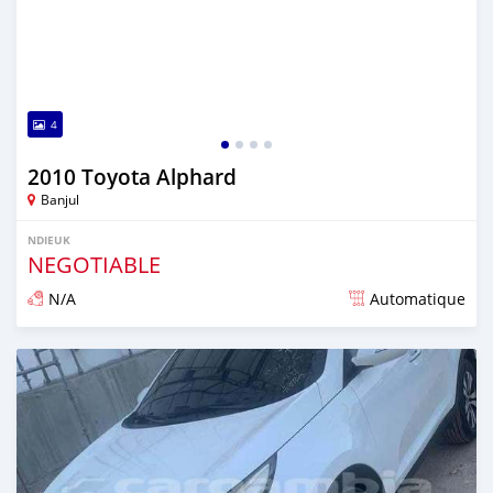
4
2010 Toyota Alphard
Banjul
NDIEUK
NEGOTIABLE
N/A
Automatique
Dougal na niou ko depuis over 1 years