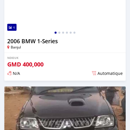
6
2006 BMW 1-Series
Banjul
NDIEUK
GMD
400,000
N/A
Automatique
Dougal na niou ko depuis over 1 years