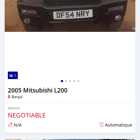
5
2005 Mitsubishi L200
Banjul
NDIEUK
NEGOTIABLE
N/A
Automatique
Dougal na niou ko depuis over 1 years