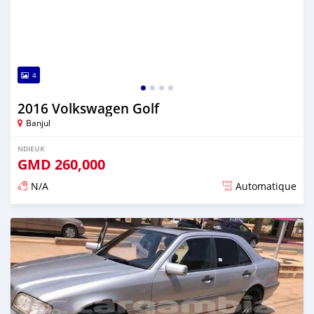
4
2016 Volkswagen Golf
Banjul
NDIEUK
GMD
260,000
N/A
Automatique
Dougal na niou ko depuis over 1 years