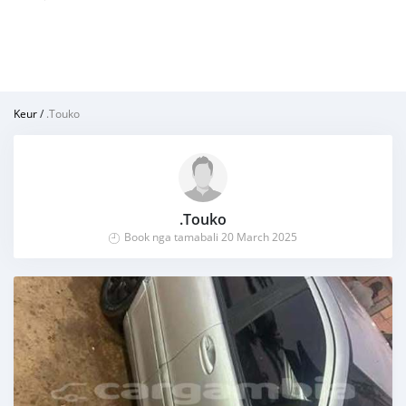
Keur
/
.Touko
.Touko
Book nga tamabali 20 March 2025