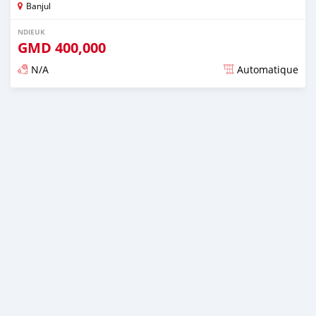
Banjul
NDIEUK
GMD
400,000
N/A
Automatique
Dougal na niou ko depuis over 1 years