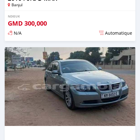
Banjul
NDIEUK
GMD
300,000
N/A
Automatique
Dougal na niou ko depuis over 1 years