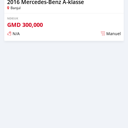
2016 Mercedes-Benz A-klasse
Banjul
NDIEUK
GMD
300,000
N/A
Manuel
Dougal na niou ko depuis over 1 years