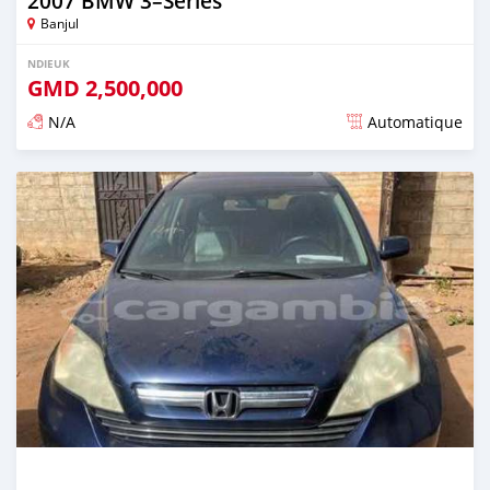
2007 BMW 3–Series
Banjul
NDIEUK
GMD
2,500,000
N/A
Automatique
Dougal na niou ko depuis over 1 years