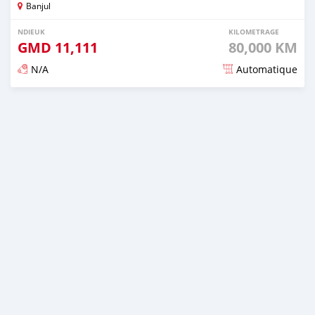
Banjul
NDIEUK
KILOMETRAGE
GMD
11,111
80,000 KM
N/A
Automatique
Dougal na niou ko depuis over 2 years