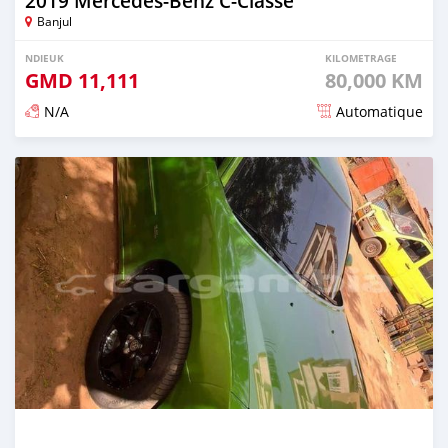
2019 Mercedes-Benz C-Classe
Banjul
NDIEUK
KILOMETRAGE
GMD
11,111
80,000 KM
N/A
Automatique
Dougal na niou ko depuis over 2 years