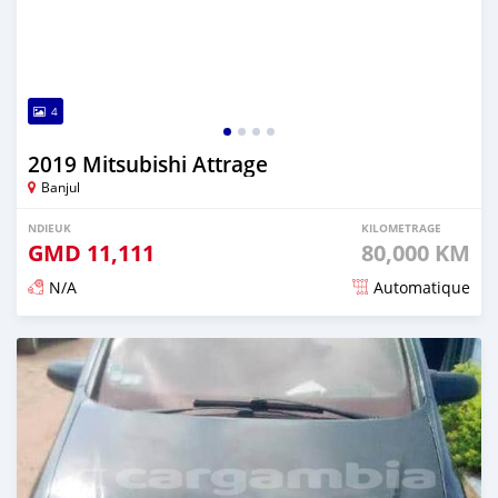
4
2019 Mitsubishi Attrage
Banjul
NDIEUK
KILOMETRAGE
GMD
11,111
80,000 KM
N/A
Automatique
Dougal na niou ko depuis over 2 years