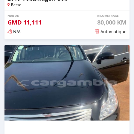
Basse
NDIEUK
KILOMETRAGE
GMD
11,111
80,000 KM
N/A
Automatique
Dougal na niou ko depuis over 2 years