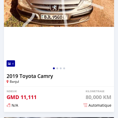
4
2019 Toyota Camry
Banjul
NDIEUK
KILOMETRAGE
GMD
11,111
80,000 KM
N/A
Automatique
Dougal na niou ko depuis over 2 years