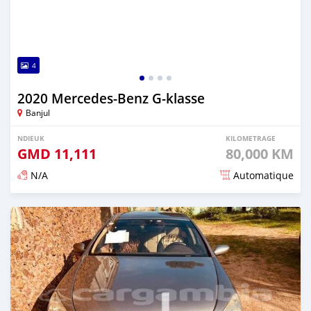
4
2020 Mercedes-Benz G-klasse
Banjul
NDIEUK
KILOMETRAGE
GMD
11,111
80,000 KM
N/A
Automatique
Dougal na niou ko depuis over 2 years