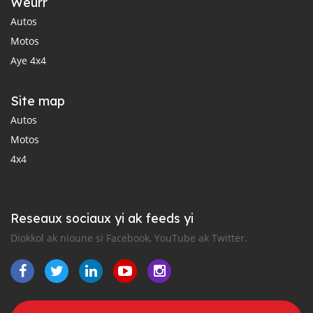
Weurr
Autos
Motos
Aye 4x4
Site map
Autos
Motos
4x4
Reseaux sociaux yi ak feeds yi
Diokkol ak nioune si Facebook, YouTube ak Twitter.