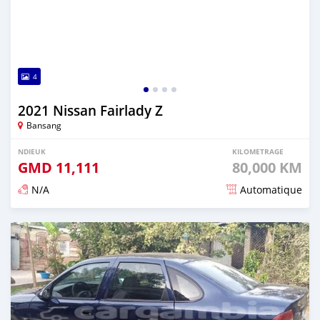
4
2021 Nissan Fairlady Z
Bansang
NDIEUK
KILOMETRAGE
GMD
11,111
80,000 KM
N/A
Automatique
Dougal na niou ko depuis over 2 years