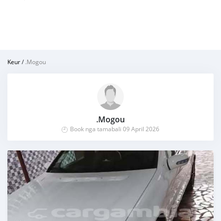
Keur
/
.Mogou
.Mogou
Book nga tamabali 09 April 2026