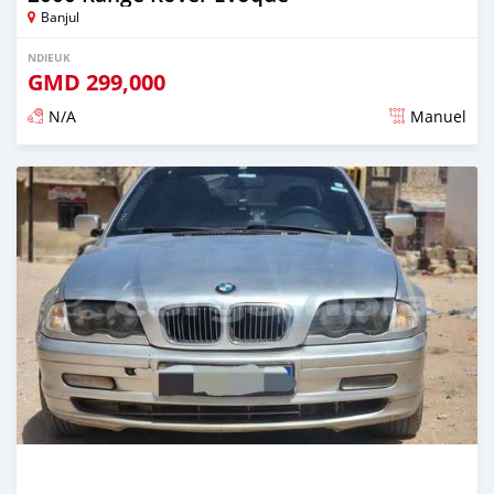
Banjul
NDIEUK
GMD
299,000
N/A
Manuel
Dougal na niou ko depuis 4 months