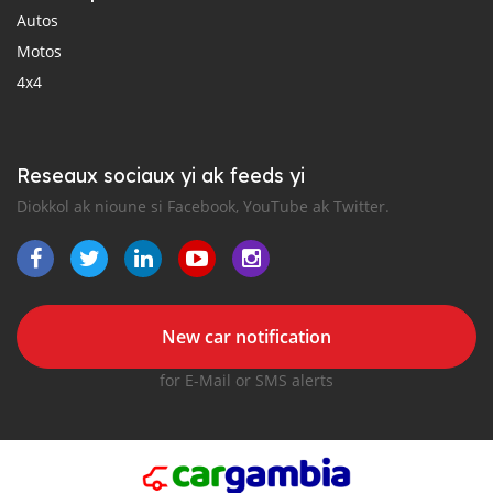
Autos
Motos
4x4
Reseaux sociaux yi ak feeds yi
Diokkol ak nioune si Facebook, YouTube ak Twitter.
New car notification
for E-Mail or SMS alerts