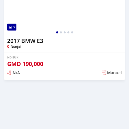
5
2017 BMW E3
Banjul
NDIEUK
GMD
190,000
N/A
Manuel
Dougal na niou ko depuis 4 months