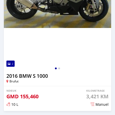
2
2016 BMW S 1000
Brufut
NDIEUK
KILOMETRAGE
GMD
155,460
3,421 KM
10 L
Manuel