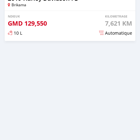
Brikama
NDIEUK
KILOMETRAGE
GMD
129,550
7,621 KM
10 L
Automatique
Dougal na niou ko depuis almost 6 years