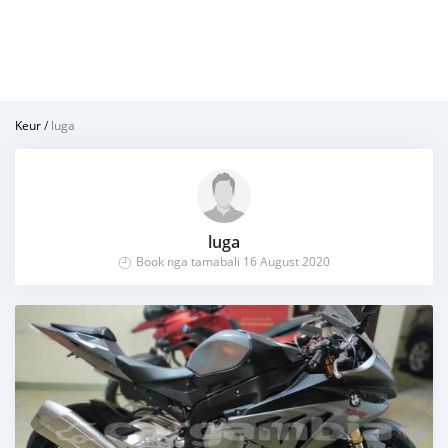
Keur
/
luga
luga
Book nga tamabali 16 August 2020