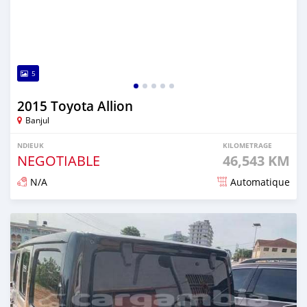
5
2015 Toyota Allion
Banjul
NDIEUK
KILOMETRAGE
NEGOTIABLE
46,543 KM
N/A
Automatique
Dougal na niou ko depuis 7 months