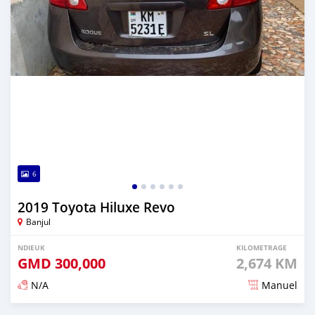
6
2019 Toyota Hiluxe Revo
Banjul
NDIEUK
KILOMETRAGE
GMD
300,000
2,674 KM
N/A
Manuel