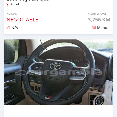
Banjul
NDIEUK
KILOMETRAGE
NEGOTIABLE
3,756 KM
N/A
Manuel
Dougal na niou ko depuis 7 months