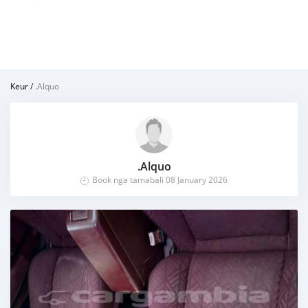
Keur
/
.Alquo
.Alquo
Book nga tamabali 08 January 2026