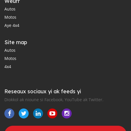
Weurr
Autos
Motos
Aye 4x4
Site map
Autos
Motos
4x4
Reseaux sociaux yi ak feeds yi
Diokkol ak nioune si Facebook, YouTube ak Twitter.