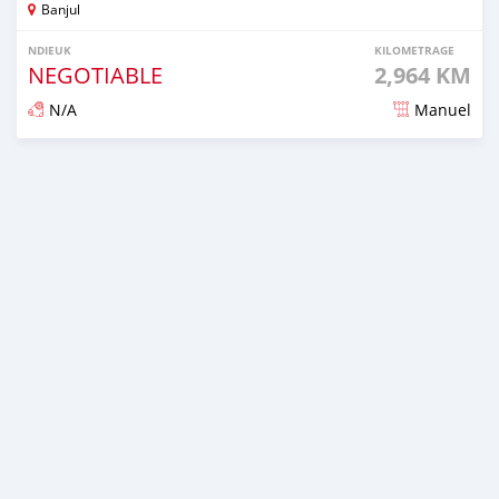
Banjul
NDIEUK
KILOMETRAGE
NEGOTIABLE
2,964 KM
N/A
Manuel
Dougal na niou ko depuis 7 months