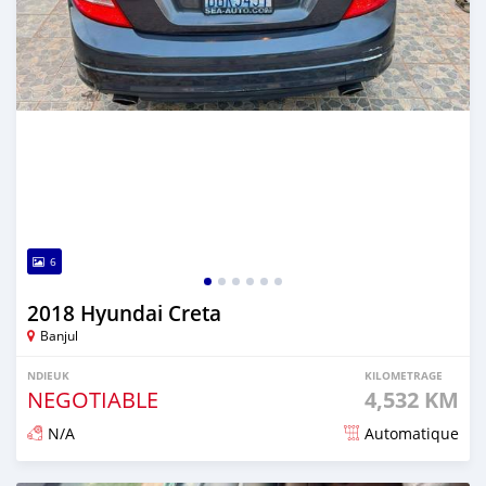
6
2018 Hyundai Creta
Banjul
NDIEUK
KILOMETRAGE
NEGOTIABLE
4,532 KM
N/A
Automatique
Dougal na niou ko depuis 7 months