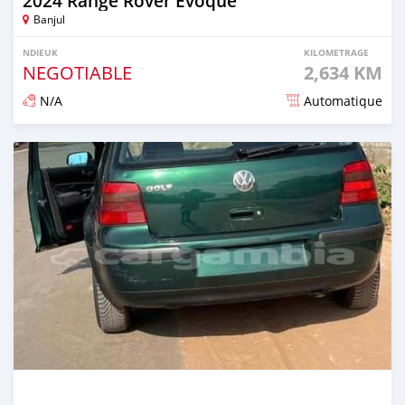
2024 Range Rover Evoque
Banjul
NDIEUK
KILOMETRAGE
NEGOTIABLE
2,634 KM
N/A
Automatique
Dougal na niou ko depuis 7 months