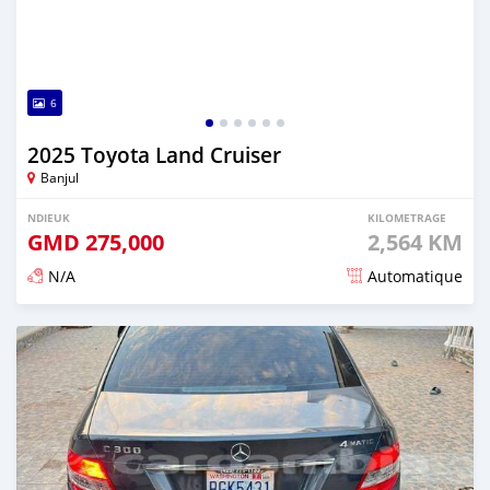
6
2025 Toyota Land Cruiser
Banjul
NDIEUK
KILOMETRAGE
GMD
275,000
2,564 KM
N/A
Automatique
Dougal na niou ko depuis 7 months