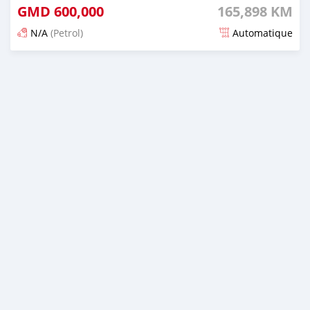
GMD
600,000
165,898 KM
N/A
(Petrol)
Automatique
Dougal na niou ko depuis 25 days