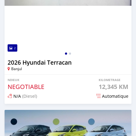
2
2026 Hyundai Terracan
Banjul
NDIEUK
KILOMETRAGE
NEGOTIABLE
12,345 KM
N/A
(Diesel)
Automatique
Dougal na niou ko depuis 1 days