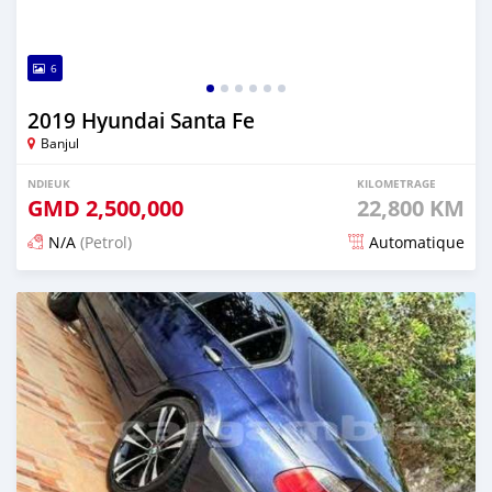
6
2019 Hyundai Santa Fe
Banjul
NDIEUK
KILOMETRAGE
GMD
2,500,000
22,800 KM
N/A
(Petrol)
Automatique
Dougal na niou ko depuis 25 days