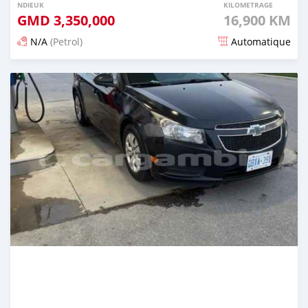
NDIEUK
KILOMETRAGE
GMD
3,350,000
16,900 KM
N/A
(Petrol)
Automatique
Dougal na niou ko depuis 25 days