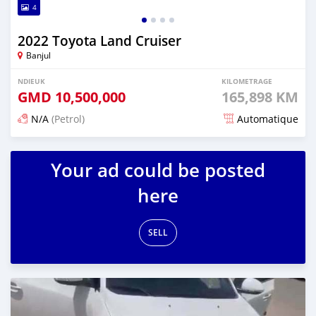
4
2022 Toyota Land Cruiser
Banjul
NDIEUK
KILOMETRAGE
GMD
10,500,000
165,898 KM
N/A
(Petrol)
Automatique
Dougal na niou ko depuis 25 days
Your ad could be posted
here
SELL