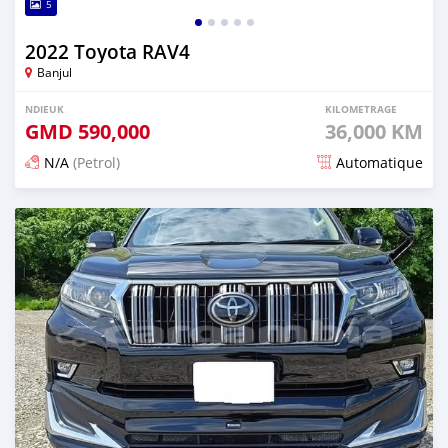
5
2022 Toyota RAV4
Banjul
NDIEUK
KILOMETRAGE
GMD
590,000
36,000 KM
N/A
(Petrol)
Automatique
Dougal na niou ko depuis 13 days