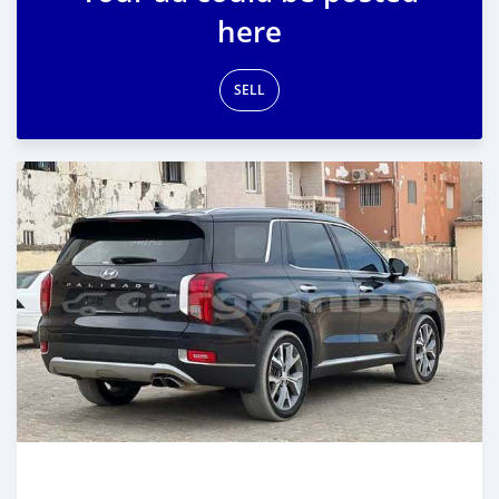
here
SELL