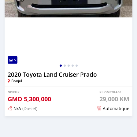
5
2020 Toyota Land Cruiser Prado
Banjul
NDIEUK
KILOMETRAGE
GMD
5,300,000
29,000 KM
N/A
(Diesel)
Automatique
Dougal na niou ko depuis 25 days