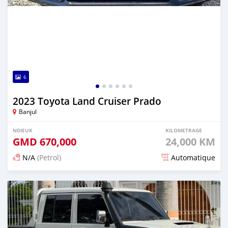
6
2023 Toyota Land Cruiser Prado
Banjul
NDIEUK
KILOMETRAGE
GMD
670,000
24,000 KM
N/A
(Petrol)
Automatique
Dougal na niou ko depuis 15 days