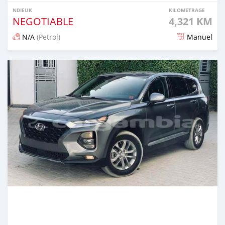
NDIEUK
KILOMETRAGE
NEGOTIABLE
4,321 KM
N/A
(Petrol)
Manuel
Dougal na niou ko depuis 25 days