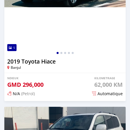
5
2019 Toyota Hiace
Banjul
NDIEUK
KILOMETRAGE
GMD
296,000
62,000 KM
N/A
(Petrol)
Automatique
Dougal na niou ko depuis 19 days