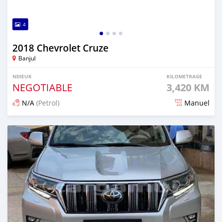
4
2018 Chevrolet Cruze
Banjul
NDIEUK
KILOMETRAGE
NEGOTIABLE
3,420 KM
N/A
(Petrol)
Manuel
Dougal na niou ko depuis 25 days