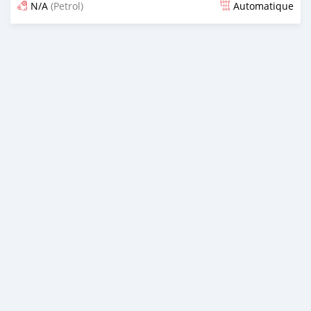
N/A
(Petrol)
Automatique
Dougal na niou ko depuis 16 days