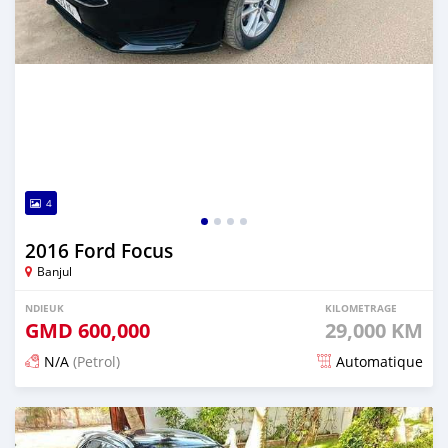
4
2016 Ford Focus
Banjul
NDIEUK
KILOMETRAGE
GMD
600,000
29,000 KM
N/A
(Petrol)
Automatique
Dougal na niou ko depuis 25 days