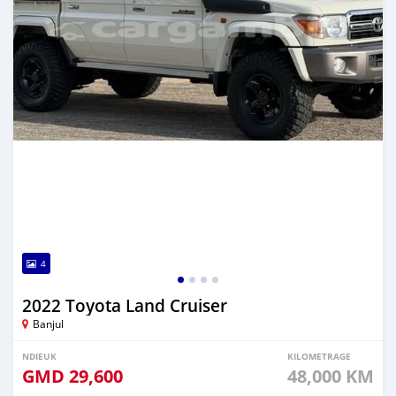
4
2022 Toyota Land Cruiser
Banjul
NDIEUK
KILOMETRAGE
GMD
29,600
48,000 KM