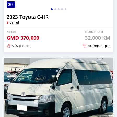
5
2023 Toyota C-HR
Banjul
NDIEUK
KILOMETRAGE
GMD
370,000
32,000 KM
N/A
(Petrol)
Automatique
Dougal na niou ko depuis 17 days