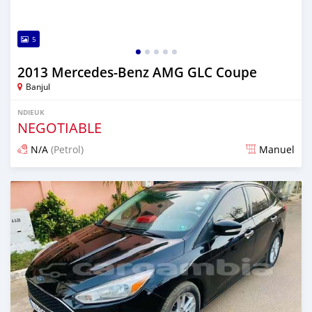
5
2013 Mercedes-Benz AMG GLC Coupe
Banjul
NDIEUK
NEGOTIABLE
N/A
(Petrol)
Manuel
Dougal na niou ko depuis 25 days