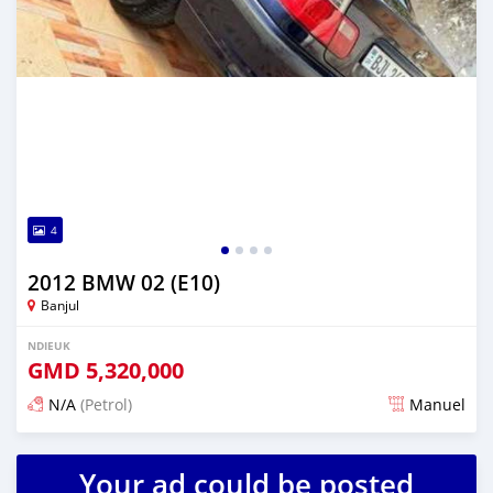
4
2012 BMW 02 (E10)
Banjul
NDIEUK
GMD
5,320,000
N/A
(Petrol)
Manuel
Dougal na niou ko depuis 25 days
Your ad could be posted