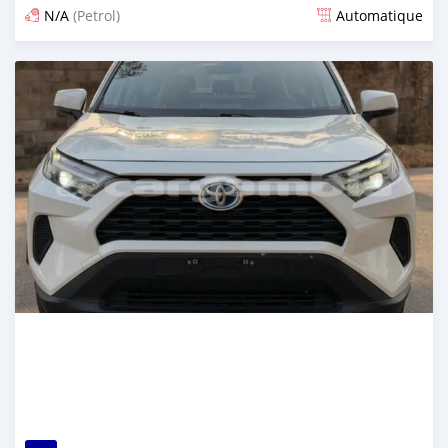
N/A
(Petrol)
Automatique
Dougal na niou ko depuis 13 days