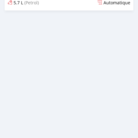
5.7 L
(Petrol)
Automatique
Dougal na niou ko depuis 4 months