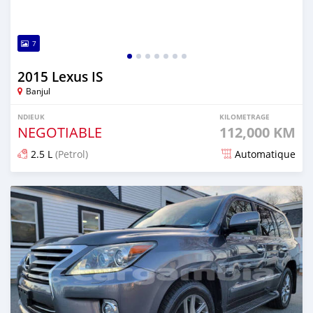
7
2015 Lexus IS
Banjul
NDIEUK
KILOMETRAGE
NEGOTIABLE
112,000 KM
2.5 L
(Petrol)
Automatique
Dougal na niou ko depuis over 1 years