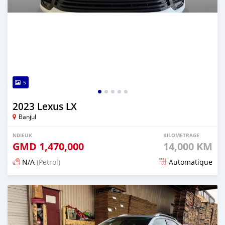
5
2023 Lexus LX
Banjul
NDIEUK
KILOMETRAGE
GMD
1,470,000
14,000 KM
N/A
(Petrol)
Automatique
Dougal na niou ko depuis 5 months