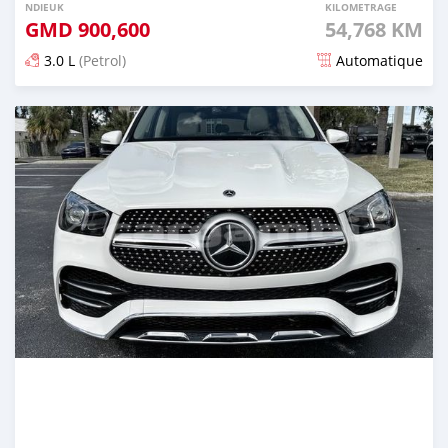
NDIEUK
KILOMETRAGE
GMD
900,600
54,768 KM
3.0 L
(Petrol)
Automatique
Dougal na niou ko depuis 9 months