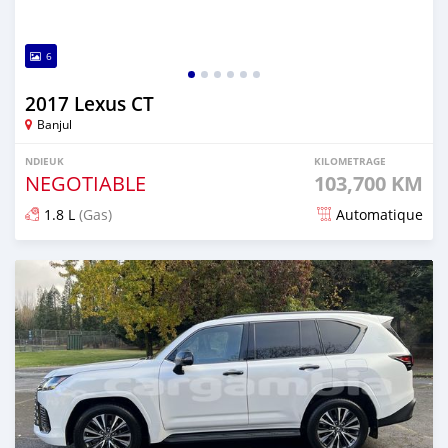
6
2017 Lexus CT
Banjul
NDIEUK
KILOMETRAGE
NEGOTIABLE
103,700 KM
1.8 L
(Gas)
Automatique
Dougal na niou ko depuis 8 months