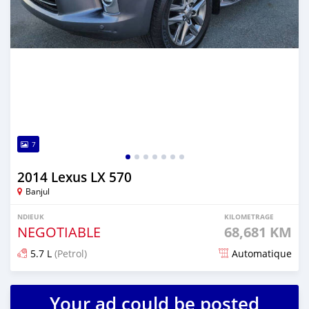
7
2014 Lexus LX 570
Banjul
NDIEUK
KILOMETRAGE
NEGOTIABLE
68,681 KM
5.7 L
(Petrol)
Automatique
Dougal na niou ko depuis over 1 years
Your ad could be posted