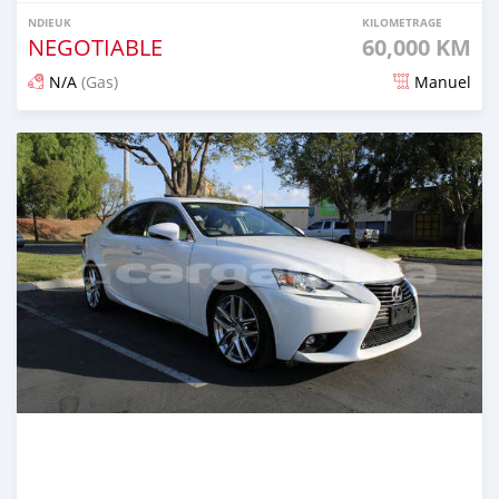
NDIEUK
KILOMETRAGE
NEGOTIABLE
60,000 KM
N/A
(Gas)
Manuel
Dougal na niou ko depuis over 1 years