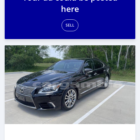
here
SELL