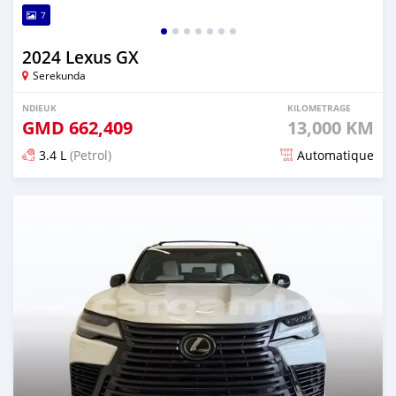
7
2024 Lexus GX
Serekunda
NDIEUK
KILOMETRAGE
GMD
662,409
13,000 KM
3.4 L
(Petrol)
Automatique
Dougal na niou ko depuis 5 months