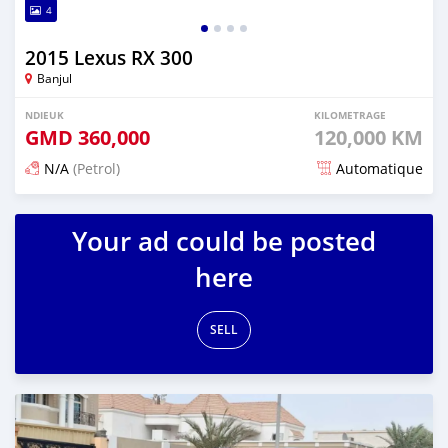
4
2015 Lexus RX 300
Banjul
NDIEUK
KILOMETRAGE
GMD
360,000
120,000 KM
N/A
(Petrol)
Automatique
Dougal na niou ko depuis 6 months
Your ad could be posted
here
SELL