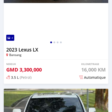
4
2023 Lexus LX
Bansang
NDIEUK
KILOMETRAGE
GMD
3,300,000
16,000 KM
3.5 L
(Petrol)
Automatique
Dougal na niou ko depuis 3 months