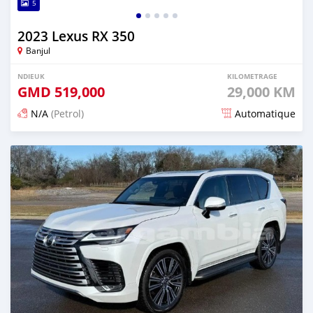
5
2023 Lexus RX 350
Banjul
NDIEUK
KILOMETRAGE
GMD
519,000
29,000 KM
N/A
(Petrol)
Automatique
Dougal na niou ko depuis 3 months