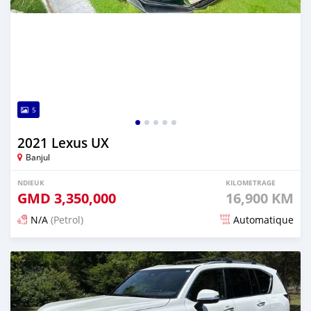
5
2021 Lexus UX
Banjul
NDIEUK
KILOMETRAGE
GMD
3,350,000
16,900 KM
N/A
(Petrol)
Automatique
Dougal na niou ko depuis 24 days