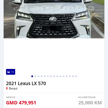
15
2021 Lexus LX 570
Banjul
NDIEUK
KILOMETRAGE
GMD
479,951
25,000 KM