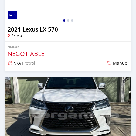
3
2021 Lexus LX 570
Bakau
NDIEUK
NEGOTIABLE
N/A
(Petrol)
Manuel
Dougal na niou ko depuis 9 months