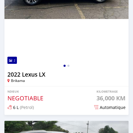
2
2022 Lexus LX
Brikama
NDIEUK
KILOMETRAGE
NEGOTIABLE
36,000 KM
6 L
(Petrol)
Automatique
Dougal na niou ko depuis 8 months