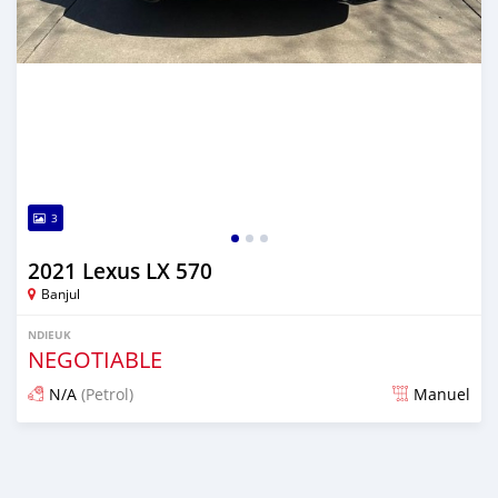
3
2021 Lexus LX 570
Banjul
NDIEUK
NEGOTIABLE
N/A
(Petrol)
Manuel
Dougal na niou ko depuis 9 months