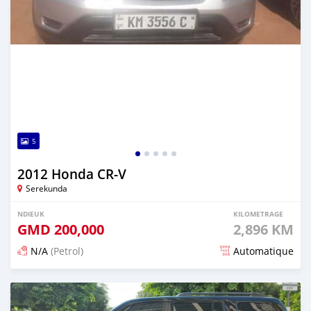
5
2012 Honda CR-V
Serekunda
NDIEUK
KILOMETRAGE
GMD
200,000
2,896 KM
N/A
(Petrol)
Automatique
Dougal na niou ko depuis 7 months