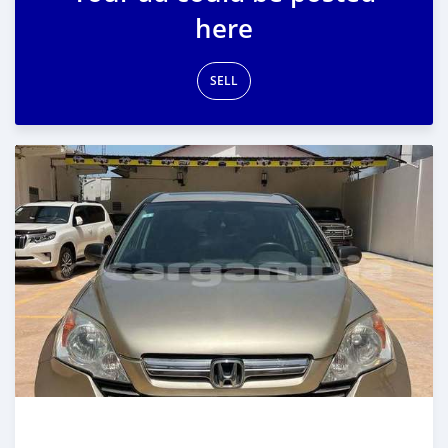
here
SELL