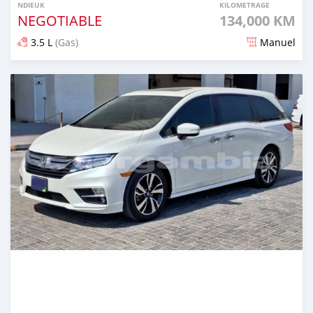
NDIEUK
KILOMETRAGE
NEGOTIABLE
134,000 KM
3.5 L
(Gas)
Manuel
Dougal na niou ko depuis 8 months