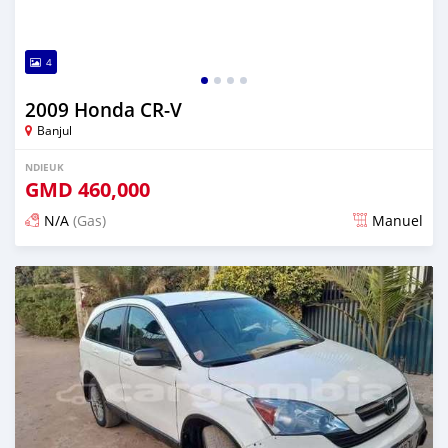
4
2009 Honda CR-V
Banjul
NDIEUK
GMD
460,000
N/A
(Gas)
Manuel
Dougal na niou ko depuis 12 months