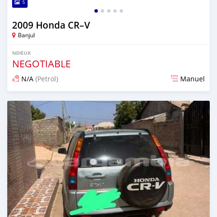
5
2009 Honda CR–V
Banjul
NDIEUK
NEGOTIABLE
N/A
(Petrol)
Manuel
Dougal na niou ko depuis about 2 months