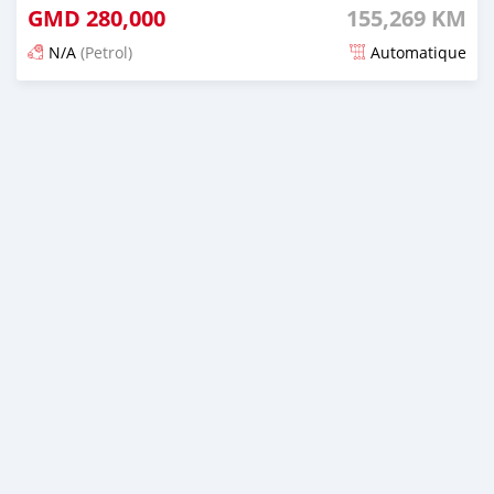
GMD
280,000
155,269 KM
N/A
(Petrol)
Automatique
Dougal na niou ko depuis 5 months