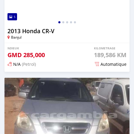
5
2013 Honda CR-V
Banjul
NDIEUK
KILOMETRAGE
GMD
285,000
189,586 KM
N/A
(Petrol)
Automatique
Dougal na niou ko depuis 5 months