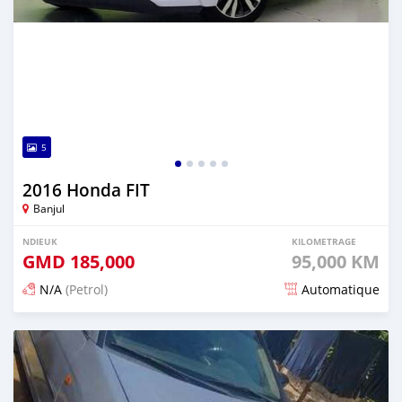
5
2016 Honda FIT
Banjul
NDIEUK
KILOMETRAGE
GMD
185,000
95,000 KM
N/A
(Petrol)
Automatique
Dougal na niou ko depuis 3 months