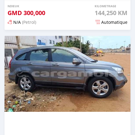
NDIEUK
KILOMETRAGE
GMD
300,000
144,250 KM
N/A
(Petrol)
Automatique
Dougal na niou ko depuis 12 months