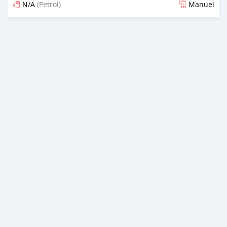
N/A
(Petrol)
Manuel
Dougal na niou ko depuis 3 months