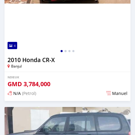
4
2010 Honda CR-X
Banjul
NDIEUK
GMD
3,784,000
N/A
(Petrol)
Manuel
Dougal na niou ko depuis 3 months