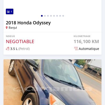
8
2018 Honda Odyssey
Banjul
NDIEUK
KILOMETRAGE
NEGOTIABLE
116,100 KM
3.5 L
(Petrol)
Automatique
Dougal na niou ko depuis 8 months