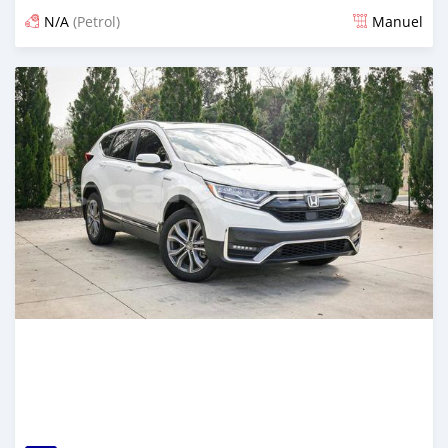
N/A
(Petrol)
Manuel
Dougal na niou ko depuis 4 months