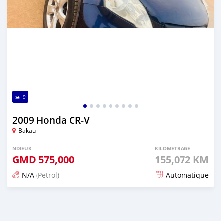
9
2009 Honda CR-V
Bakau
NDIEUK
KILOMETRAGE
GMD
575,000
155,072 KM
N/A
(Petrol)
Automatique
Dougal na niou ko depuis 8 months