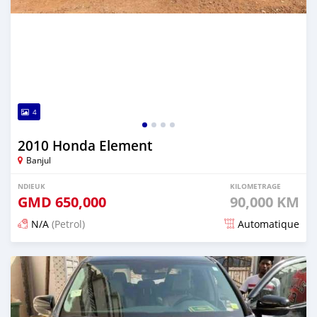
4
2010 Honda Element
Banjul
NDIEUK
KILOMETRAGE
GMD
650,000
90,000 KM
N/A
(Petrol)
Automatique
Dougal na niou ko depuis 24 days