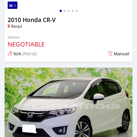
5
2010 Honda CR-V
Banjul
NDIEUK
NEGOTIABLE
N/A
(Petrol)
Manuel
Dougal na niou ko depuis 3 months