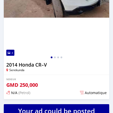
4
2014 Honda CR–V
Serekunda
NDIEUK
GMD
250,000
N/A
(Petrol)
Automatique
Dougal na niou ko depuis over 1 years
Your ad could be posted