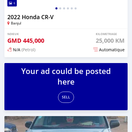
6
2022 Honda CR-V
Banjul
NDIEUK
KILOMETRAGE
GMD
445,000
25,000 KM
N/A
(Petrol)
Automatique
Dougal na niou ko depuis 5 months
Your ad could be posted
here
SELL