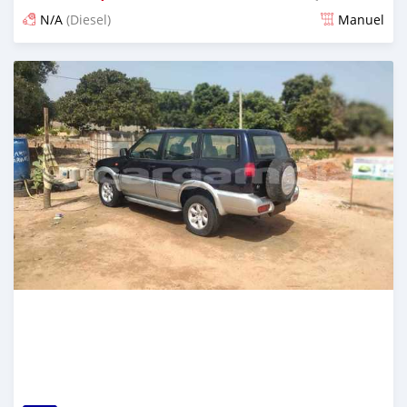
N/A
(Diesel)
Manuel
Dougal na niou ko depuis 3 months