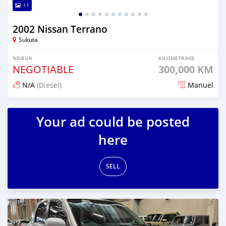
11
2002 Nissan Terrano
Sukuta
NDIEUK
KILOMETRAGE
NEGOTIABLE
300,000 KM
N/A
(Diesel)
Manuel
Dougal na niou ko depuis 3 months
Your ad could be posted
here
SELL