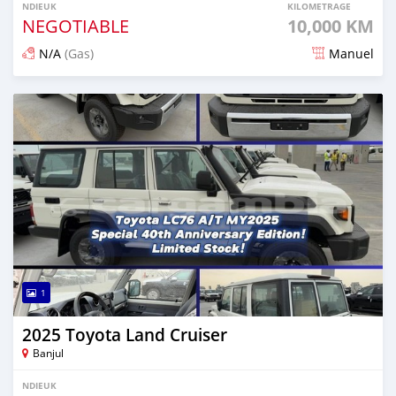
NDIEUK
KILOMETRAGE
NEGOTIABLE
10,000 KM
N/A
(Gas)
Manuel
Dougal na niou ko depuis 8 months
1
2025 Toyota Land Cruiser
Banjul
NDIEUK