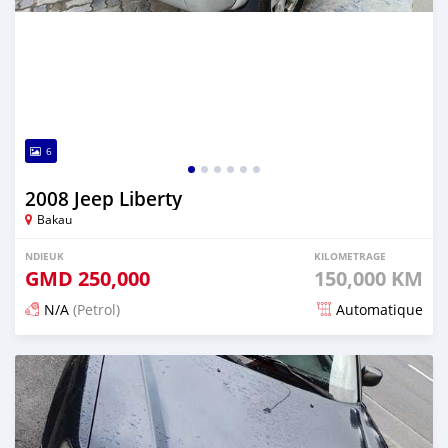
6
2008 Jeep Liberty
Bakau
NDIEUK
KILOMETRAGE
GMD
250,000
150,000 KM
N/A
(Petrol)
Automatique
Dougal na niou ko depuis 27 days