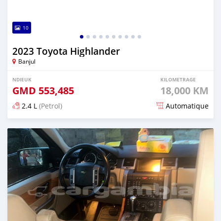
10
2023 Toyota Highlander
Banjul
NDIEUK
KILOMETRAGE
GMD
553,485
18,000 KM
2.4 L
(Petrol)
Automatique
Dougal na niou ko depuis 6 months