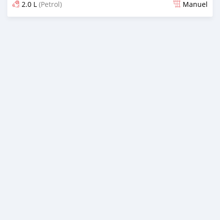
2.0 L
(Petrol)
Manuel
Dougal na niou ko depuis about 1 months