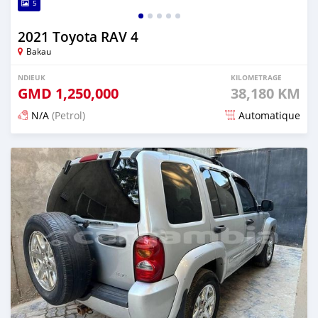
5
2021 Toyota RAV 4
Bakau
NDIEUK
KILOMETRAGE
GMD
1,250,000
38,180 KM
N/A
(Petrol)
Automatique
Dougal na niou ko depuis 27 days