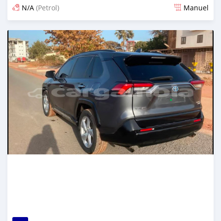
N/A
(Petrol)
Manuel
Dougal na niou ko depuis 27 days