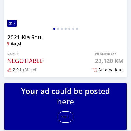
7
2021 Kia Soul
Banjul
NDIEUK
KILOMETRAGE
NEGOTIABLE
23,120 KM
2.0 L
(Diesel)
Automatique
Dougal na niou ko depuis over 1 years
Your ad could be posted
here
SELL