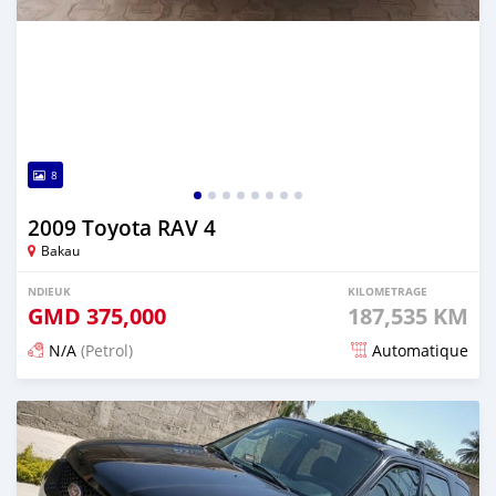
8
2009 Toyota RAV 4
Bakau
NDIEUK
KILOMETRAGE
GMD
375,000
187,535 KM
N/A
(Petrol)
Automatique
Dougal na niou ko depuis 27 days