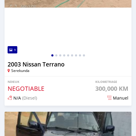
9
2003 Nissan Terrano
Serekunda
NDIEUK
KILOMETRAGE
NEGOTIABLE
300,000 KM
N/A
(Diesel)
Manuel
Dougal na niou ko depuis 3 months