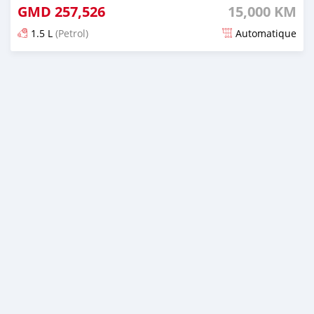
GMD
257,526
15,000 KM
1.5 L
(Petrol)
Automatique
Dougal na niou ko depuis 3 months