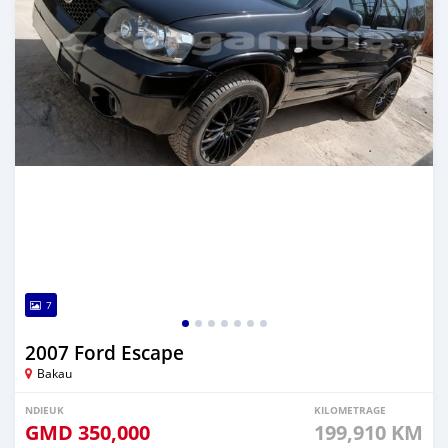
7
2007 Ford Escape
Bakau
NDIEUK
KILOMETRAGE
GMD
350,000
199,910 KM