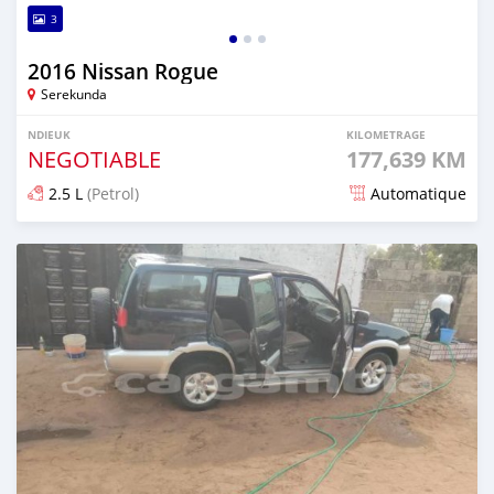
3
2016 Nissan Rogue
Serekunda
NDIEUK
KILOMETRAGE
NEGOTIABLE
177,639 KM
2.5 L
(Petrol)
Automatique
Dougal na niou ko depuis about 2 months