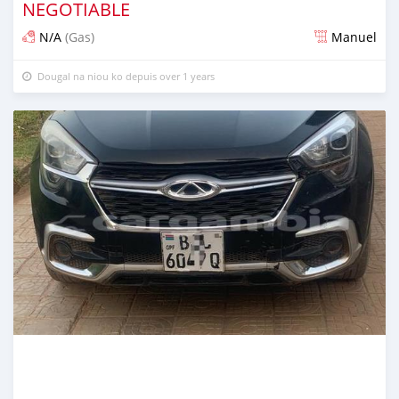
NEGOTIABLE
N/A
(Gas)
Manuel
Dougal na niou ko depuis over 1 years