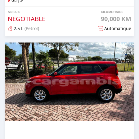
Gunjur
NDIEUK
KILOMETRAGE
NEGOTIABLE
90,000 KM
2.5 L
(Petrol)
Automatique
Dougal na niou ko depuis over 1 years