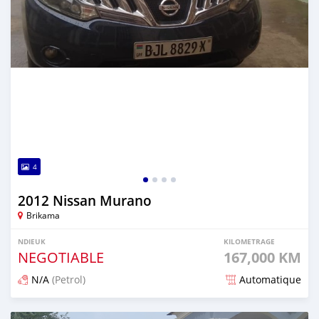
4
2012 Nissan Murano
Brikama
NDIEUK
KILOMETRAGE
NEGOTIABLE
167,000 KM
N/A
(Petrol)
Automatique
Dougal na niou ko depuis over 1 years