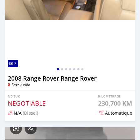
7
2008 Range Rover Range Rover
Serekunda
NDIEUK
KILOMETRAGE
NEGOTIABLE
230,700 KM
N/A
(Diesel)
Automatique
Dougal na niou ko depuis 8 months