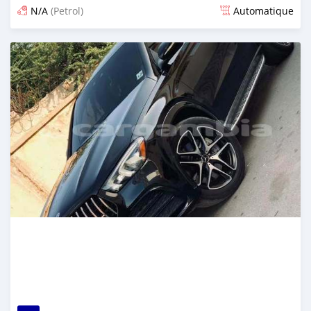
N/A
(Petrol)
Automatique
Dougal na niou ko depuis 25 days