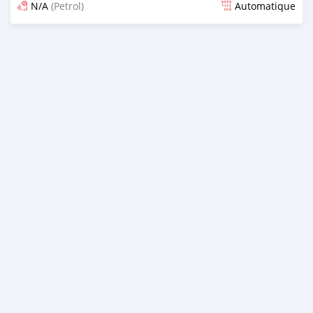
N/A
(Petrol)
Automatique
Dougal na niou ko depuis 25 days