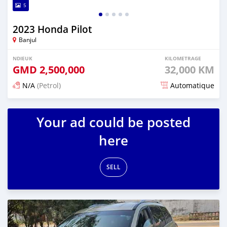
5
2023 Honda Pilot
Banjul
NDIEUK
KILOMETRAGE
GMD
2,500,000
32,000 KM
N/A
(Petrol)
Automatique
Dougal na niou ko depuis 25 days
Your ad could be posted
here
SELL