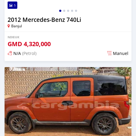
5
2012 Mercedes-Benz 740Li
Banjul
NDIEUK
GMD
4,320,000
N/A
(Petrol)
Manuel
Dougal na niou ko depuis 25 days