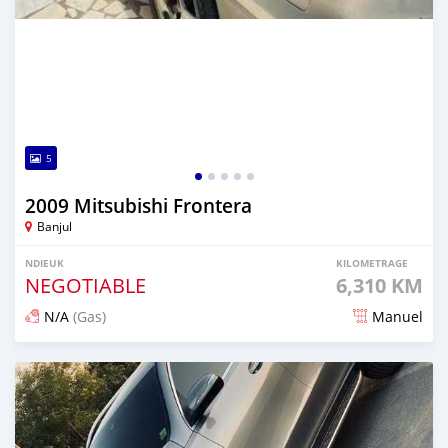
5
2009 Mitsubishi Frontera
Banjul
NDIEUK
KILOMETRAGE
NEGOTIABLE
6,310 KM
N/A
(Gas)
Manuel
Dougal na niou ko depuis 25 days