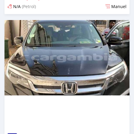
N/A
(Petrol)
Manuel
Dougal na niou ko depuis 25 days