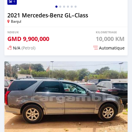
6
2021 Mercedes‒Benz GL–Class
Banjul
NDIEUK
KILOMETRAGE
GMD
9,900,000
10,000 KM
N/A
(Petrol)
Automatique
Dougal na niou ko depuis 25 days