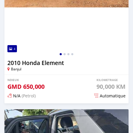
4
2010 Honda Element
Banjul
NDIEUK
KILOMETRAGE
GMD
650,000
90,000 KM
N/A
(Petrol)
Automatique
Dougal na niou ko depuis 25 days