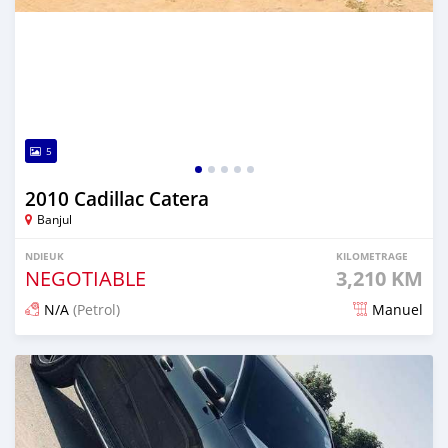
5
2010 Cadillac Catera
Banjul
NDIEUK
KILOMETRAGE
NEGOTIABLE
3,210 KM
N/A
(Petrol)
Manuel
Dougal na niou ko depuis 25 days