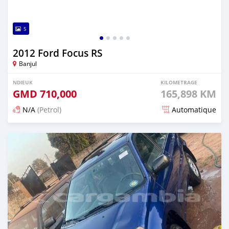
5
2012 Ford Focus RS
Banjul
NDIEUK
KILOMETRAGE
GMD
710,000
165,898 KM
N/A
(Petrol)
Automatique
Dougal na niou ko depuis 25 days