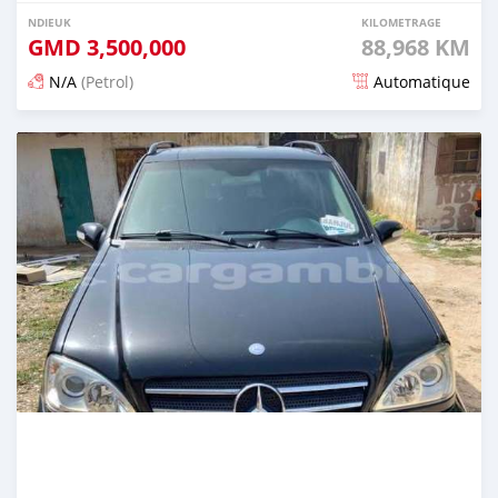
NDIEUK
KILOMETRAGE
GMD
3,500,000
88,968 KM
N/A
(Petrol)
Automatique
Dougal na niou ko depuis 25 days