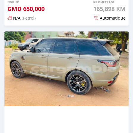
NDIEUK
KILOMETRAGE
GMD
650,000
165,898 KM
N/A
(Petrol)
Automatique
Dougal na niou ko depuis 25 days