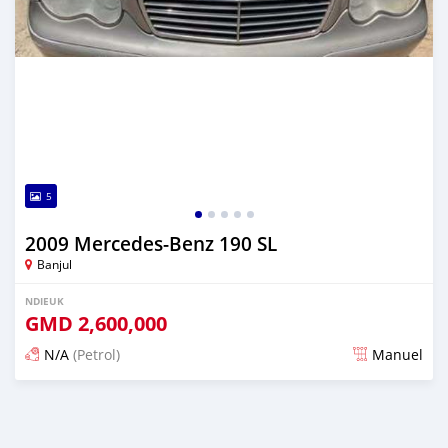
5
2009 Mercedes-Benz 190 SL
Banjul
NDIEUK
GMD
2,600,000
N/A
(Petrol)
Manuel
Dougal na niou ko depuis 25 days