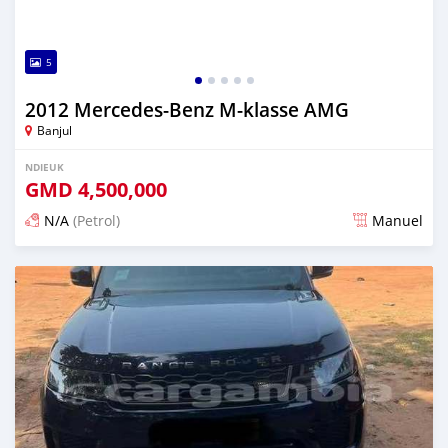
5
2012 Mercedes-Benz M-klasse AMG
Banjul
NDIEUK
GMD
4,500,000
N/A
(Petrol)
Manuel
Dougal na niou ko depuis 25 days