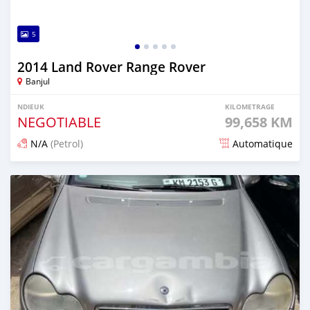
5
2014 Land Rover Range Rover
Banjul
NDIEUK
KILOMETRAGE
NEGOTIABLE
99,658 KM
N/A
(Petrol)
Automatique
Dougal na niou ko depuis 25 days