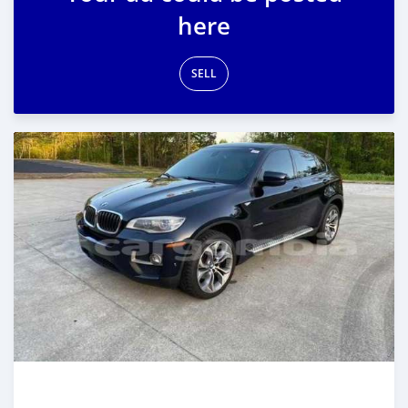
here
SELL