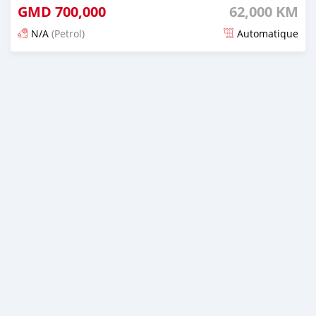
GMD
700,000
62,000 KM
N/A
(Petrol)
Automatique
Dougal na niou ko depuis 25 days