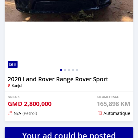
5
2020 Land Rover Range Rover Sport
Banjul
NDIEUK
KILOMETRAGE
GMD
2,800,000
165,898 KM
N/A
(Petrol)
Automatique
Dougal na niou ko depuis 25 days
Your ad could be posted