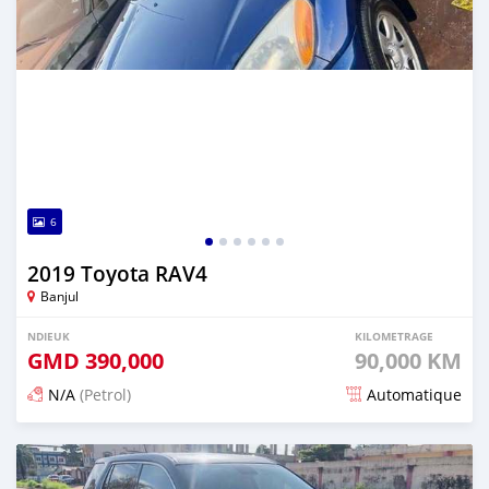
6
2019 Toyota RAV4
Banjul
NDIEUK
KILOMETRAGE
GMD
390,000
90,000 KM
N/A
(Petrol)
Automatique
Dougal na niou ko depuis 25 days