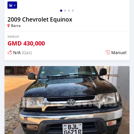
4
2009 Chevrolet Equinox
Barra
NDIEUK
GMD
430,000
N/A
(Gas)
Manuel
Dougal na niou ko depuis almost 2 years