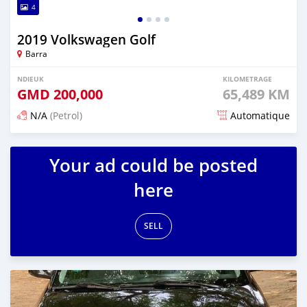
4
2019 Volkswagen Golf
Barra
NDIEUK
KILOMETRAGE
GMD
200,000
65,489 KM
N/A
(Petrol)
Automatique
Dougal na niou ko depuis about 2 years
Your ad could be posted
here
SELL