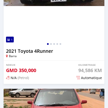
5
2021 Toyota 4Runner
Barra
NDIEUK
KILOMETRAGE
GMD
350,000
94,586 KM
N/A
(Petrol)
Automatique
Dougal na niou ko depuis about 2 years