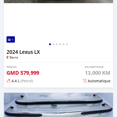
6
2024 Lexus LX
Barra
NDIEUK
KILOMETRAGE
GMD
579,999
13,000 KM
4.4 L
(Petrol)
Automatique
Dougal na niou ko depuis over 1 years