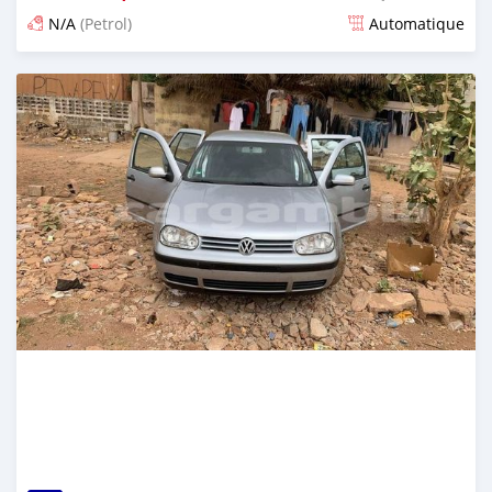
N/A
(Petrol)
Automatique
Dougal na niou ko depuis about 2 years