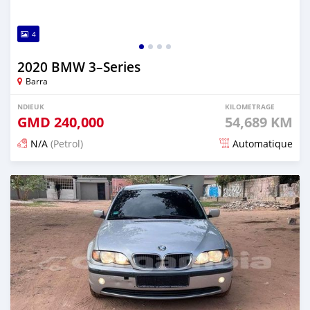
4
2020 BMW 3–Series
Barra
NDIEUK
KILOMETRAGE
GMD
240,000
54,689 KM
N/A
(Petrol)
Automatique
Dougal na niou ko depuis about 2 years