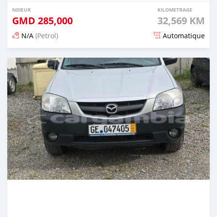
NDIEUK
KILOMETRAGE
GMD
285,000
32,569 KM
N/A
(Petrol)
Automatique
Dougal na niou ko depuis about 2 years