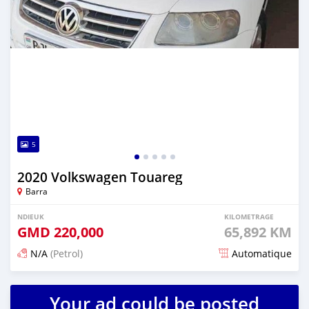
5
2020 Volkswagen Touareg
Barra
NDIEUK
KILOMETRAGE
GMD
220,000
65,892 KM
N/A
(Petrol)
Automatique
Dougal na niou ko depuis about 2 years
Your ad could be posted