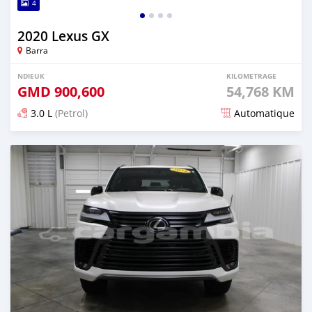
4
2020 Lexus GX
Barra
NDIEUK
KILOMETRAGE
GMD
900,600
54,768 KM
3.0 L
(Petrol)
Automatique
Dougal na niou ko depuis 9 months