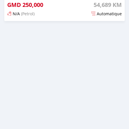
GMD
250,000
54,689 KM
N/A
(Petrol)
Automatique
Dougal na niou ko depuis about 2 years