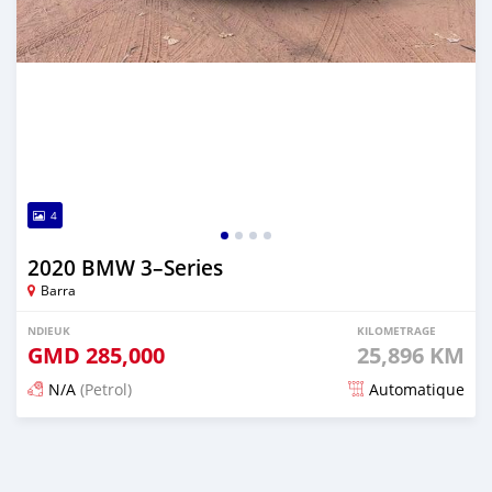
4
2020 BMW 3–Series
Barra
NDIEUK
KILOMETRAGE
GMD
285,000
25,896 KM
N/A
(Petrol)
Automatique
Dougal na niou ko depuis about 2 years