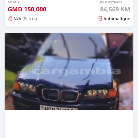
NDIEUK
KILOMETRAGE
GMD
150,000
84,569 KM
N/A
(Petrol)
Automatique
Dougal na niou ko depuis about 2 years