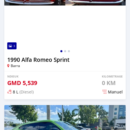
3
1990 Alfa Romeo Sprint
Barra
NDIEUK
KILOMETRAGE
GMD
5,539
0 KM
8 L
(Diesel)
Manuel
Dougal na niou ko depuis 28 days