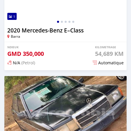
5
2020 Mercedes‒Benz E–Class
Barra
NDIEUK
KILOMETRAGE
GMD
350,000
54,689 KM
N/A
(Petrol)
Automatique
Dougal na niou ko depuis about 2 years