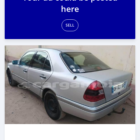
here
SELL