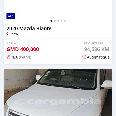
5
2020 Mazda Biante
Barra
NDIEUK
KILOMETRAGE
GMD
400,000
94,586 KM
N/A
(Petrol)
Automatique
Dougal na niou ko depuis about 2 years