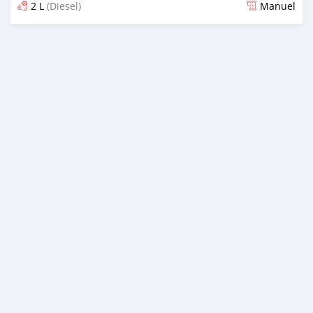
2 L
(Diesel)
Manuel
Dougal na niou ko depuis almost 2 years