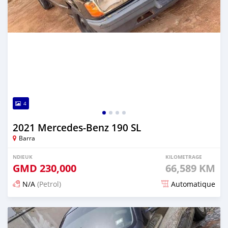
4
2021 Mercedes-Benz 190 SL
Barra
NDIEUK
KILOMETRAGE
GMD
230,000
66,589 KM
N/A
(Petrol)
Automatique
Dougal na niou ko depuis about 2 years