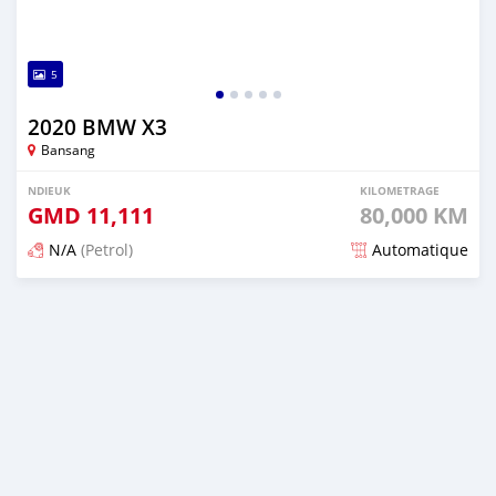
5
2020 BMW X3
Bansang
NDIEUK
KILOMETRAGE
GMD
11,111
80,000 KM
N/A
(Petrol)
Automatique
Dougal na niou ko depuis over 2 years