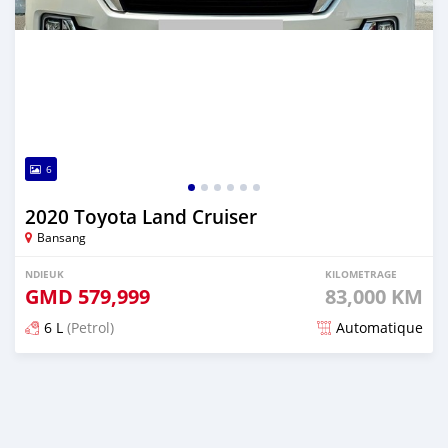
6
2020 Toyota Land Cruiser
Bansang
NDIEUK
KILOMETRAGE
GMD
579,999
83,000 KM
6 L
(Petrol)
Automatique
Dougal na niou ko depuis over 1 years