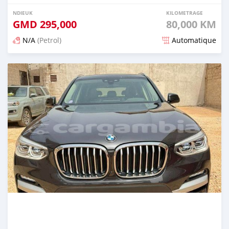
NDIEUK
KILOMETRAGE
GMD
295,000
80,000 KM
N/A
(Petrol)
Automatique
Dougal na niou ko depuis about 2 years