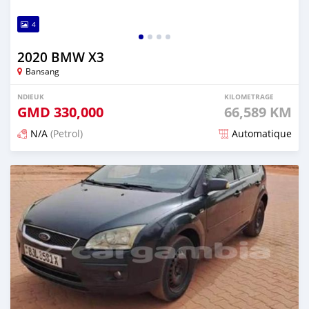
4
2020 BMW X3
Bansang
NDIEUK
KILOMETRAGE
GMD
330,000
66,589 KM
N/A
(Petrol)
Automatique
Dougal na niou ko depuis about 2 years