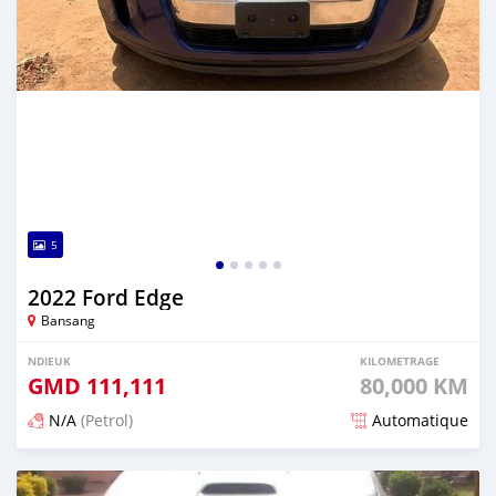
5
2022 Ford Edge
Bansang
NDIEUK
KILOMETRAGE
GMD
111,111
80,000 KM
N/A
(Petrol)
Automatique
Dougal na niou ko depuis about 2 years