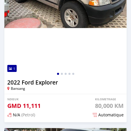
5
2022 Ford Explorer
Bansang
NDIEUK
KILOMETRAGE
GMD
11,111
80,000 KM
N/A
(Petrol)
Automatique
Dougal na niou ko depuis over 2 years