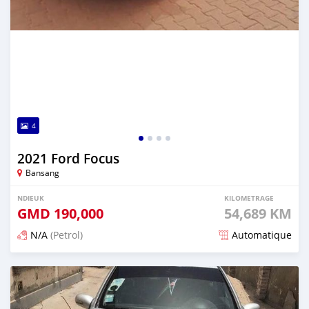
4
2021 Ford Focus
Bansang
NDIEUK
KILOMETRAGE
GMD
190,000
54,689 KM
N/A
(Petrol)
Automatique
Dougal na niou ko depuis about 2 years