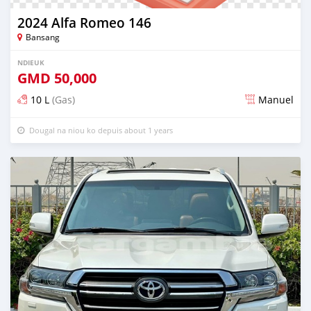
2024 Alfa Romeo 146
Bansang
NDIEUK
GMD
50,000
10 L
(Gas)
Manuel
Dougal na niou ko depuis about 1 years