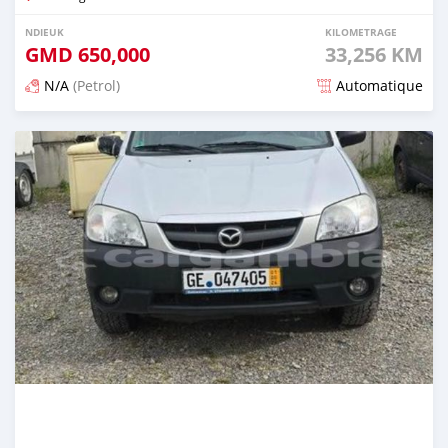
NDIEUK
KILOMETRAGE
GMD
650,000
33,256 KM
N/A
(Petrol)
Automatique
Dougal na niou ko depuis about 2 years