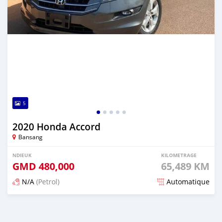
5
2020 Honda Accord
Bansang
NDIEUK
KILOMETRAGE
GMD
480,000
65,489 KM
N/A
(Petrol)
Automatique
Dougal na niou ko depuis about 2 years