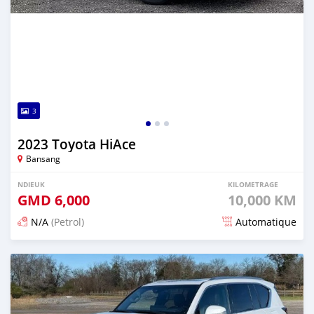
3
2023 Toyota HiAce
Bansang
NDIEUK
KILOMETRAGE
GMD
6,000
10,000 KM
N/A
(Petrol)
Automatique
Dougal na niou ko depuis 3 months