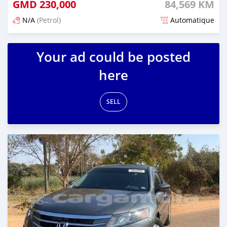
GMD
230,000
84,569 KM
N/A
(Petrol)
Automatique
Dougal na niou ko depuis about 2 years
Your ad could be posted
here
SELL