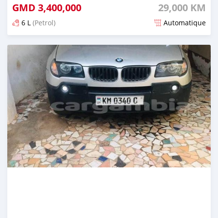
GMD
3,400,000
29,000 KM
6 L
(Petrol)
Automatique
Dougal na niou ko depuis almost 2 years