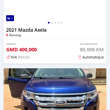
5
2021 Mazda Axela
Bansang
NDIEUK
KILOMETRAGE
GMD
400,000
80,000 KM
N/A
(Petrol)
Automatique
Dougal na niou ko depuis about 2 years