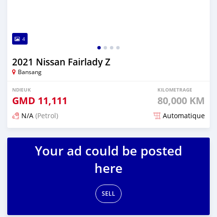
4
2021 Nissan Fairlady Z
Bansang
NDIEUK
KILOMETRAGE
GMD
11,111
80,000 KM
N/A
(Petrol)
Automatique
Dougal na niou ko depuis over 2 years
Your ad could be posted
here
SELL