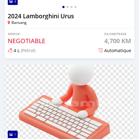
4
2024 Lamborghini Urus
Bansang
NDIEUK
KILOMETRAGE
NEGOTIABLE
4,700 KM
4 L
(Petrol)
Automatique
Dougal na niou ko depuis 7 months
1