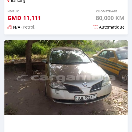
Bansang
NDIEUK
KILOMETRAGE
GMD
11,111
80,000 KM
N/A
(Petrol)
Automatique
Dougal na niou ko depuis over 2 years