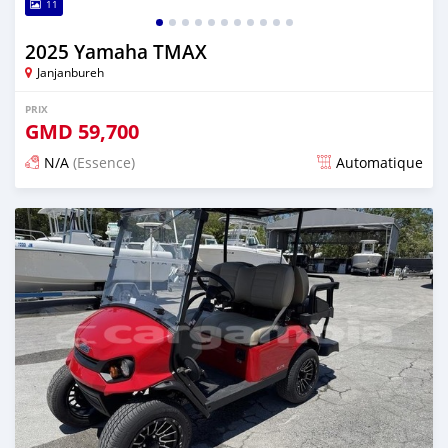
11
2025 Yamaha TMAX
Janjanbureh
PRIX
GMD
59,700
N/A
(Essence)
Automatique
Publié il y a environ un mois