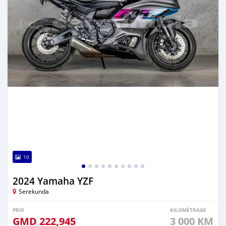
10
2024 Yamaha YZF
Serekunda
PRIX
KILOMÉTRAGE
GMD
222,945
3 000 KM