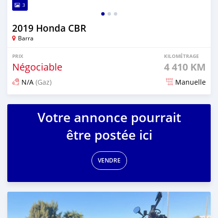
3
2019 Honda CBR
Barra
PRIX
KILOMÉTRAGE
Négociable
4 410 KM
N/A
(Gaz)
Manuelle
Publié il y a 5 mois
Votre annonce pourrait
être postée ici
VENDRE