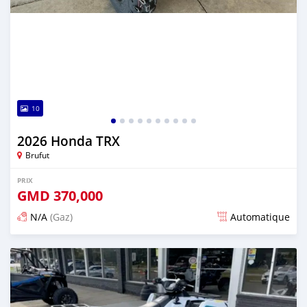
10
2026 Honda TRX
Brufut
PRIX
GMD
370,000
N/A
(Gaz)
Automatique
Publié il y a 11 jours