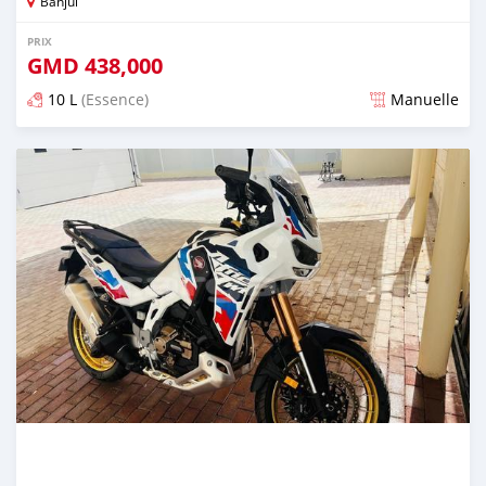
Banjul
PRIX
GMD
438,000
10 L
(Essence)
Manuelle
Publié il y a plus d'un an