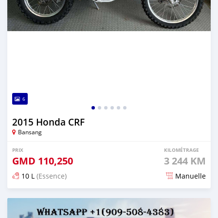
6
2015 Honda CRF
Bansang
PRIX
KILOMÉTRAGE
GMD
110,250
3 244 KM
10 L
(Essence)
Manuelle
Publié il y a 6 mois