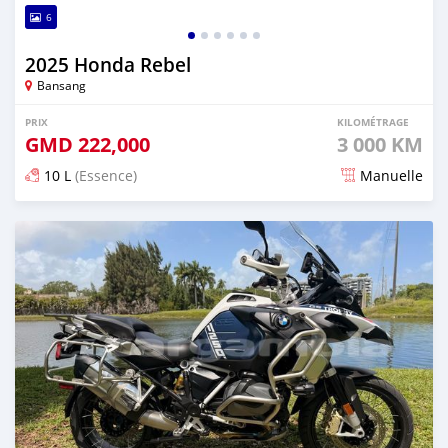
6
2025 Honda Rebel
Bansang
PRIX
KILOMÉTRAGE
GMD
222,000
3 000 KM
10 L
(Essence)
Manuelle
Publié il y a 4 mois