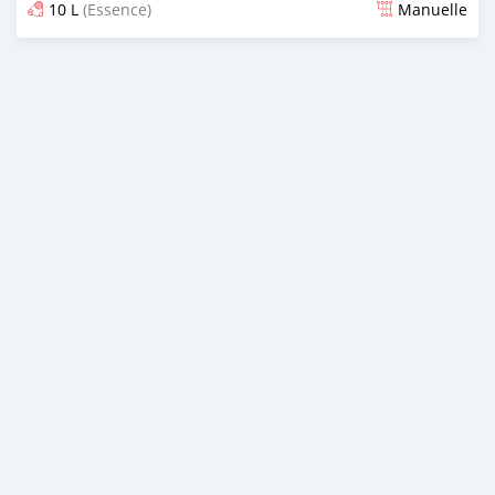
10 L
(Essence)
Manuelle
Publié il y a 4 mois