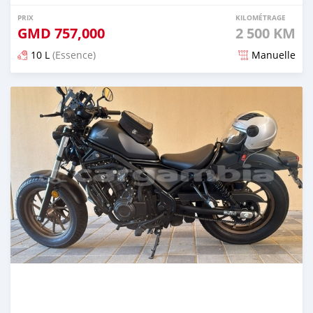
PRIX
KILOMÉTRAGE
GMD
757,000
2 500 KM
10 L
(Essence)
Manuelle
Publié il y a plus d'un an