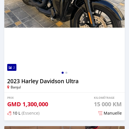
2
2023 Harley Davidson Ultra
Banjul
PRIX
KILOMÉTRAGE
GMD
1,300,000
15 000 KM
10 L
(Essence)
Manuelle
Publié il y a plus d'un an