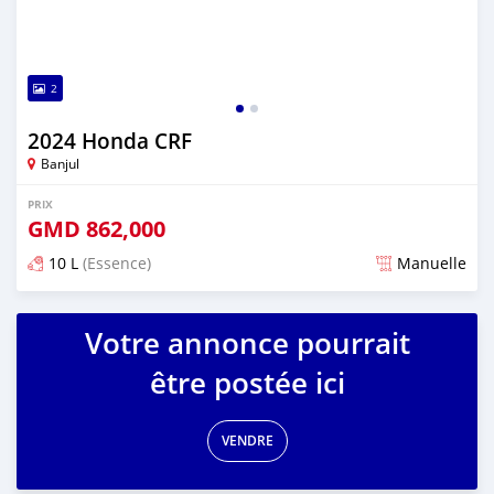
2
2024 Honda CRF
Banjul
PRIX
GMD
862,000
10 L
(Essence)
Manuelle
Publié il y a plus d'un an
Votre annonce pourrait
être postée ici
VENDRE