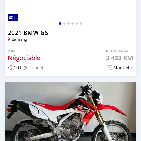
6
2021 BMW GS
Bansang
PRIX
KILOMÉTRAGE
Négociable
3 433 KM
10 L
(Essence)
Manuelle
Publié il y a 6 mois