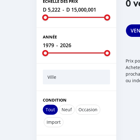
0 v
ÉCHELLE DES PRIX
D 5,222
-
D 15,000,001
VE
ANNÉE
1979
-
2026
Prix p
Achete
procha
Ville
ou ind
CONDITION
Tout
Neuf
Occasion
Import