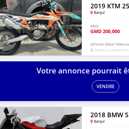
2019 KTM 2
Banjul
PRIX
GMD
200,000
2019 ktm 250sxf 100hours
Publié il y a environ 5
Votre annonce pourrait êt
VENDRE
2018 BMW S
Banjul