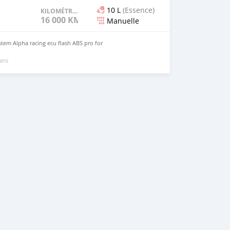
10 L
(Essence)
KILOMÉTRAGE
16 000 KM
Manuelle
stem Alpha racing ecu flash ABS pro for
 ans