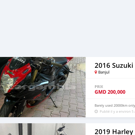
2016 Suzuki
Banjul
PRIX
GMD
200,000
Barely used 20000km onl
Publié il y a environ 5