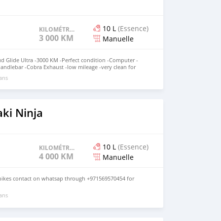
10 L
(Essence)
KILOMÉTRAGE
3 000 KM
Manuelle
d Glide Ultra -3000 KM -Perfect condition -Computer -
-Handlebar -Cobra Exhaust -low mileage -very clean for
 ans
ki Ninja
10 L
(Essence)
KILOMÉTRAGE
4 000 KM
Manuelle
 bikes contact on whatsap through +971569570454 for
 ans