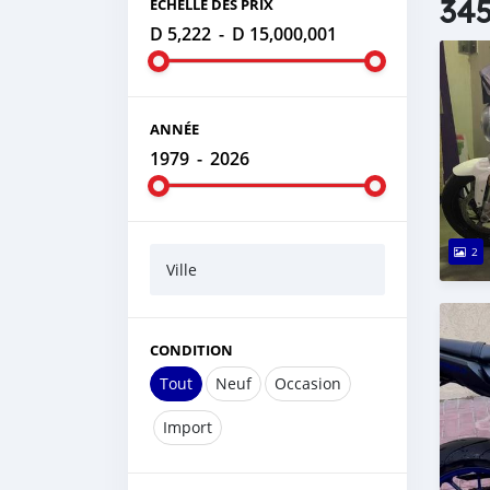
345
ÉCHELLE DES PRIX
D 5,222
-
D 15,000,001
ANNÉE
1979
-
2026
2
Ville
CONDITION
Tout
Neuf
Occasion
Import