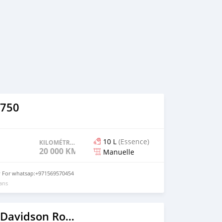
 750
10 L
(Essence)
KILOMÉTRAGE
20 000 KM
Manuelle
y For whatsap:+971569570454
 ans
2019 Harley Davidson Road Glide