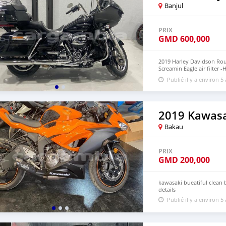
Banjul
PRIX
GMD
600,000
2019 Harley Davidson Rou
Screamin Eagle air filter 
whatsap:+971569570454
Publié il y a environ 5
2019 Kawasa
Bakau
PRIX
GMD
200,000
kawasaki bueatiful clean
details
Publié il y a environ 5