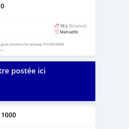
50
10 L
(Essence)
Manuelle
 great condition for whatsap 971569570454
 ans
re postée ici
 1000