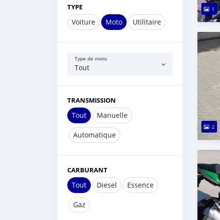
TYPE
1
Voiture
Moto
Utilitaire
Type de moto
Tout
TRANSMISSION
Tout
Manuelle
2
Automatique
CARBURANT
Tout
Diesel
Essence
Gaz