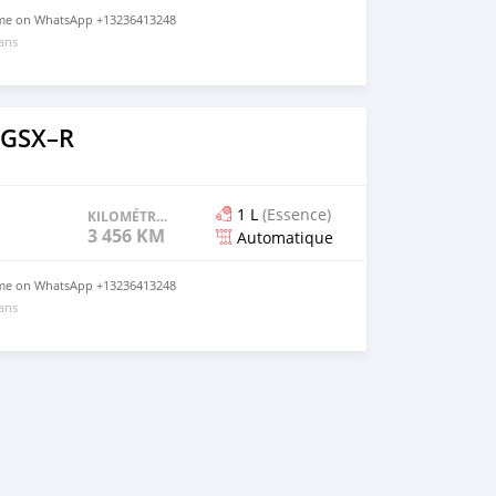
t me on WhatsApp +13236413248
 ans
 GSX–R
1 L
(Essence)
KILOMÉTRAGE
3 456 KM
Automatique
t me on WhatsApp +13236413248
 ans