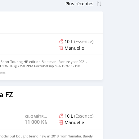
10 L
(Essence)
Manuelle
port Touring HP edition Bike manufacture year 2021.
put 136 HP @7750 RPM For whatsap :+971526117190
 ans
a FZ
10 L
(Essence)
KILOMÉTRAGE
11 000 KM
Manuelle
model but bought brand new in 2018 from Yamaha. Barely