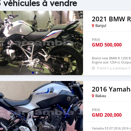
 véhicules à vendre
2021 BMW R
Banjul
PRIX
GMD
500,000
Brand new BMW R 1250 R S
Engine size 1254 cc Out
Publié il y a presque 5
2016 Yamah
Bakau
PRIX
GMD
200,000
Yamaha FZ-07 2016 2016 