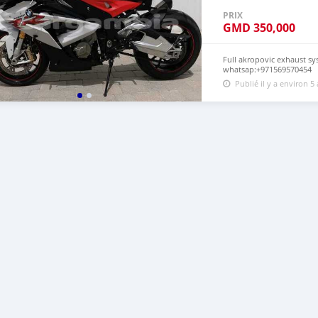
PRIX
GMD
350,000
Full akropovic exhaust sy
whatsap:+971569570454
Publié il y a environ 5