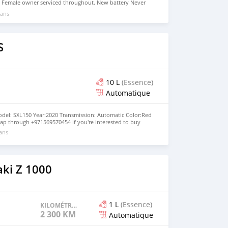
 Female owner serviced throughout. New battery Never
otiable for serious buyers(No silly offers pls). All stock
 ans
d. Just like brand new. contact on whatsap through
eady to take
S
10 L
(Essence)
Automatique
del: SXL150 Year:2020 Transmission: Automatic Color:Red
ap through +971569570454 if you're interested to buy
 ans
ki Z 1000
1 L
(Essence)
KILOMÉTRAGE
2 300 KM
Automatique