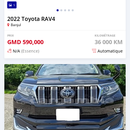
5
2022 Toyota RAV4
Banjul
PRIX
KILOMÉTRAGE
GMD
590,000
36 000 KM
N/A
(Essence)
Automatique
Publié il y a 12 jours