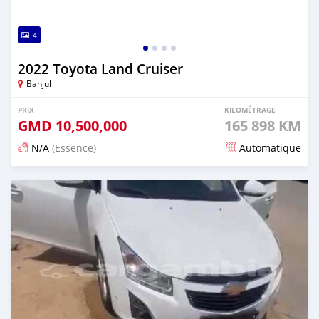
4
2022 Toyota Land Cruiser
Banjul
PRIX
KILOMÉTRAGE
GMD
10,500,000
165 898 KM
N/A
(Essence)
Automatique
Publié il y a 24 jours