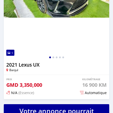
5
2021 Lexus UX
Banjul
PRIX
KILOMÉTRAGE
GMD
3,350,000
16 900 KM
N/A
(Essence)
Automatique
Publié il y a 24 jours
Votre annonce pourrait