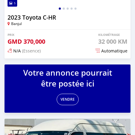
5
2023 Toyota C-HR
Banjul
PRIX
KILOMÉTRAGE
GMD
370,000
32 000 KM
N/A
(Essence)
Automatique
Publié il y a 15 jours
Votre annonce pourrait
être postée ici
VENDRE