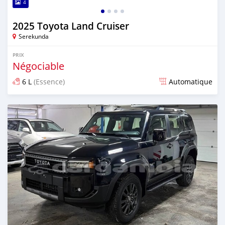
4
2025 Toyota Land Cruiser
Serekunda
PRIX
Négociable
6 L
(Essence)
Automatique
Publié il y a 10 jours