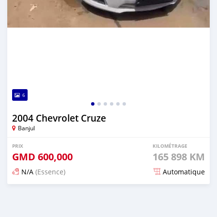
6
2004 Chevrolet Cruze
Banjul
PRIX
KILOMÉTRAGE
GMD
600,000
165 898 KM
N/A
(Essence)
Automatique
Publié il y a 24 jours