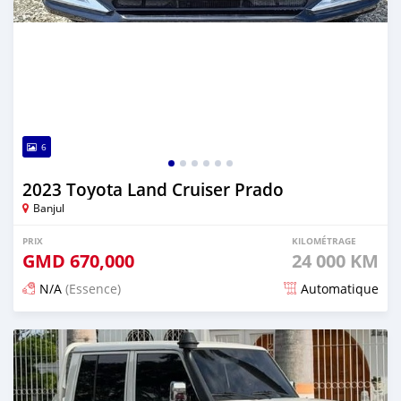
6
2023 Toyota Land Cruiser Prado
Banjul
PRIX
KILOMÉTRAGE
GMD
670,000
24 000 KM
N/A
(Essence)
Automatique
Publié il y a 13 jours