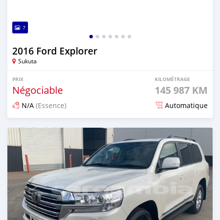
7
2016 Ford Explorer
Sukuta
PRIX
KILOMÉTRAGE
Négociable
145 987 KM
N/A
(Essence)
Automatique
Publié il y a 18 jours