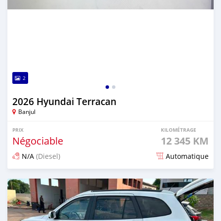
2
2026 Hyundai Terracan
Banjul
PRIX
KILOMÉTRAGE
Négociable
12 345 KM
N/A
(Diesel)
Automatique
Publié il y a 13 minutes