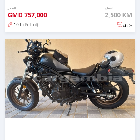
الأميال
السعر
GMD
757,000
2,500 KM
10 L
(Petrol)
يدوي
تم النشر منذ أكثر من سنة مضت