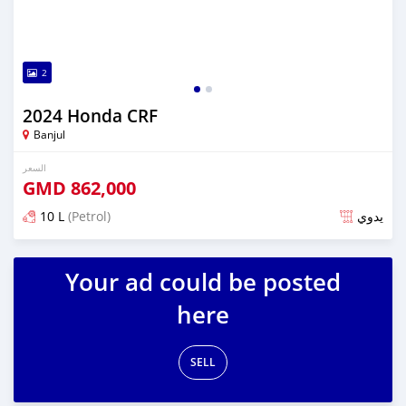
2
2024 Honda CRF
Banjul
السعر
GMD
862,000
10 L
(Petrol)
يدوي
تم النشر منذ أكثر من سنة مضت
Your ad could be posted
here
SELL