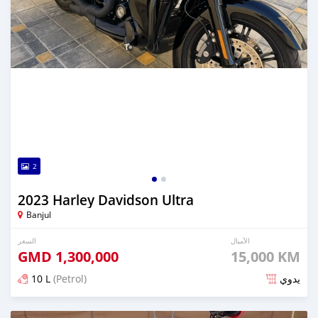
2
2023 Harley Davidson Ultra
Banjul
الأميال
السعر
GMD
1,300,000
15,000 KM
10 L
(Petrol)
يدوي
تم النشر منذ أكثر من سنة مضت