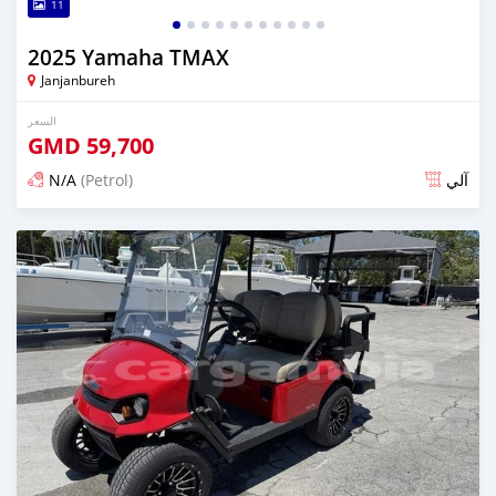
11
2025 Yamaha TMAX
Janjanbureh
السعر
GMD
59,700
N/A
(Petrol)
آلي
تم النشر منذ حوالي شهران مضت