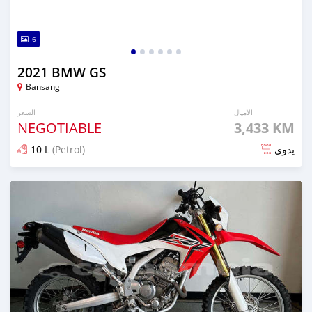
6
2021 BMW GS
Bansang
الأميال
السعر
NEGOTIABLE
3,433 KM
10 L
(Petrol)
يدوي
تم النشر منذ 6 أشهر مضت