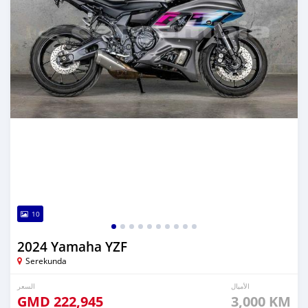
10
2024 Yamaha YZF
Serekunda
الأميال
السعر
GMD
222,945
3,000 KM