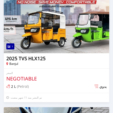
1
2025 TVS HLX125
Banjul
السعر
NEGOTIABLE
2 L
(Petrol)
يدوي
تم النشر منذ 11 شهر مضت