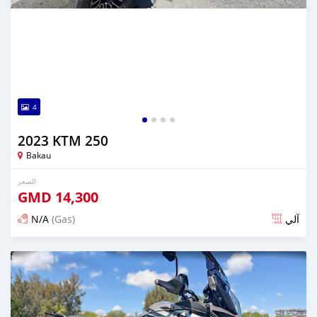
4
2023 KTM 250
Bakau
السعر
GMD
14,300
N/A
(Gas)
آلي
تم النشر منذ 3 أشهر مضت