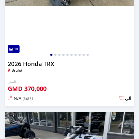
10
2026 Honda TRX
Brufut
السعر
GMD
370,000
N/A
(Gas)
آلي
تم النشر منذ 15 يوم مضت