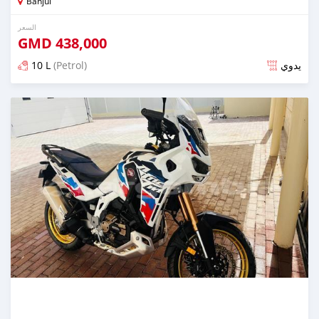
Banjul
السعر
GMD
438,000
10 L
(Petrol)
يدوي
تم النشر منذ أكثر من سنة مضت