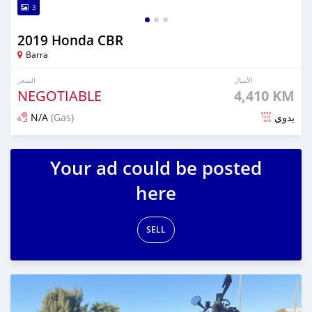
3
2019 Honda CBR
Barra
الأميال
السعر
NEGOTIABLE
4,410 KM
N/A
(Gas)
يدوي
تم النشر منذ 5 أشهر مضت
Your ad could be posted
here
SELL