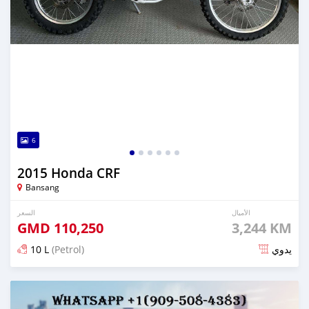
6
2015 Honda CRF
Bansang
الأميال
السعر
GMD
110,250
3,244 KM
10 L
(Petrol)
يدوي
تم النشر منذ 6 أشهر مضت