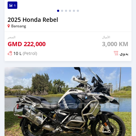
6
2025 Honda Rebel
Bansang
الأميال
السعر
GMD
222,000
3,000 KM
10 L
(Petrol)
يدوي
تم النشر منذ 4 أشهر مضت