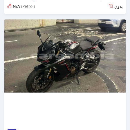
N/A
(Petrol)
يدوي
تم النشر منذ 5 أشهر مضت