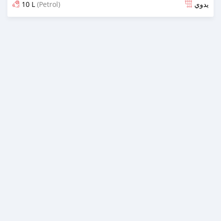
10 L
(Petrol)
يدوي
تم النشر منذ 4 أشهر مضت