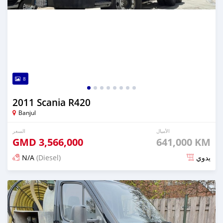
8
2011 Scania R420
Banjul
الأميال
السعر
GMD
3,566,000
641,000 KM
N/A
(Diesel)
يدوي
تم النشر منذ 5 أشهر مضت