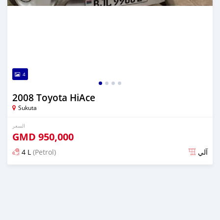
4
2008 Toyota HiAce
Sukuta
السعر
GMD
950,000
4 L
(Petrol)
آلي
تم النشر منذ ما يقرب من 6 سنوات مضت