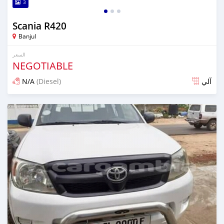
3
Scania R420
Banjul
السعر
NEGOTIABLE
N/A
(Diesel)
آلي
تم النشر منذ أكثر من سنتين مضت