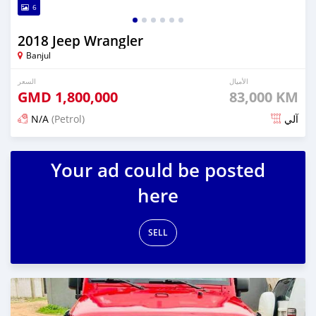
6
2018 Jeep Wrangler
Banjul
الأميال
السعر
GMD
1,800,000
83,000 KM
N/A
(Petrol)
آلي
تم النشر منذ 6 أشهر مضت
Your ad could be posted
here
SELL