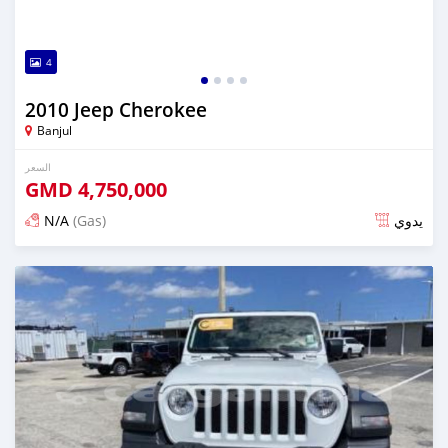
4
2010 Jeep Cherokee
Banjul
السعر
GMD
4,750,000
N/A
(Gas)
يدوي
تم النشر منذ حوالي سنتان مضت