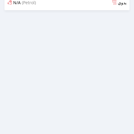
N/A
(Petrol)
يدوي
تم النشر منذ حوالي شهران مضت