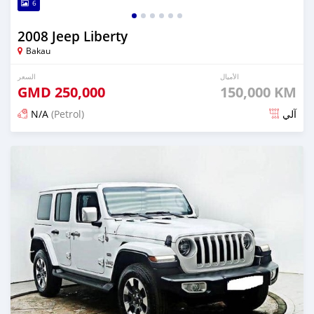
6
2008 Jeep Liberty
Bakau
الأميال
السعر
GMD
250,000
150,000 KM
N/A
(Petrol)
آلي
تم النشر منذ 27 يوم مضت