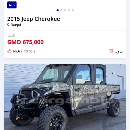
5
2015 Jeep Cherokee
Banjul
السعر
GMD
675,000
N/A
(Petrol)
يدوي
تم النشر منذ 3 أشهر مضت