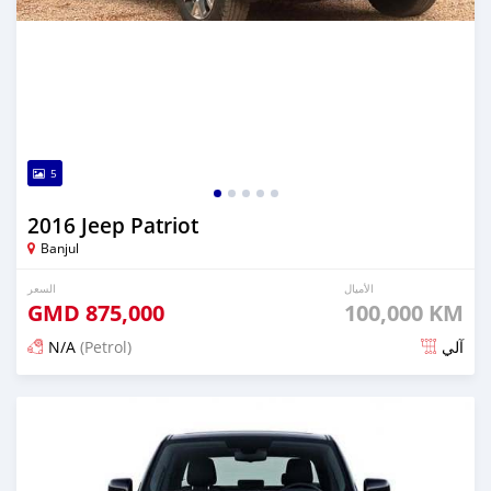
5
2016 Jeep Patriot
Banjul
الأميال
السعر
GMD
875,000
100,000 KM
N/A
(Petrol)
آلي
تم النشر منذ حوالي 4 ساعات مضت