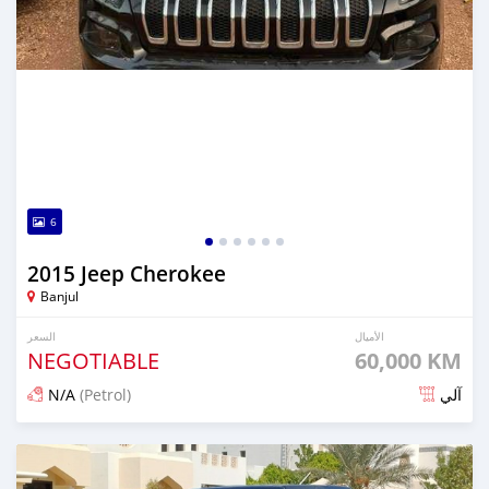
6
2015 Jeep Cherokee
Banjul
الأميال
السعر
NEGOTIABLE
60,000 KM
N/A
(Petrol)
آلي
تم النشر منذ أكثر من سنة مضت