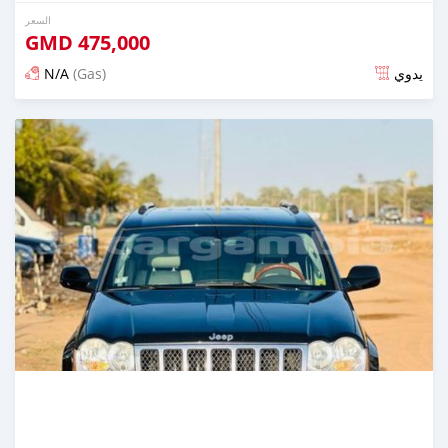
السعر
GMD
475,000
N/A
(Gas)
يدوي
تم النشر منذ ما يقرب من سنتين مضت