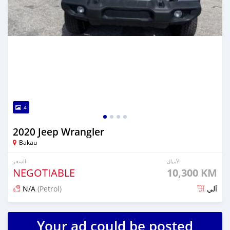
4
2020 Jeep Wrangler
Bakau
الأميال
السعر
NEGOTIABLE
10,300 KM
N/A
(Petrol)
آلي
تم النشر منذ حوالي سنتان مضت
Your ad could be posted