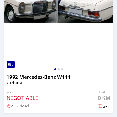
3
1992 Mercedes-Benz W114
Brikama
الأميال
السعر
NEGOTIABLE
0 KM
4 L
(Diesel)
يدوي