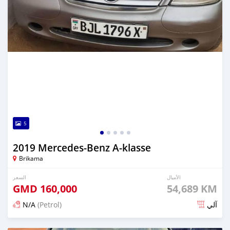
5
2019 Mercedes-Benz A-klasse
Brikama
الأميال
السعر
GMD
160,000
54,689 KM
N/A
(Petrol)
آلي
تم النشر منذ حوالي سنتان مضت