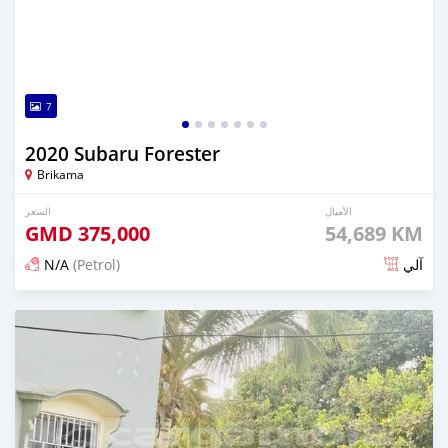
7
2020 Subaru Forester
Brikama
الأميال
السعر
GMD
375,000
54,689 KM
N/A
(Petrol)
آلي
تم النشر منذ حوالي سنتان مضت