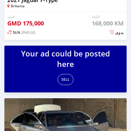
Brikama
الأميال
السعر
GMD
175,000
168,000 KM
N/A
(Petrol)
يدوي
تم النشر منذ حوالي سنتان مضت
Your ad could be posted
here
SELL