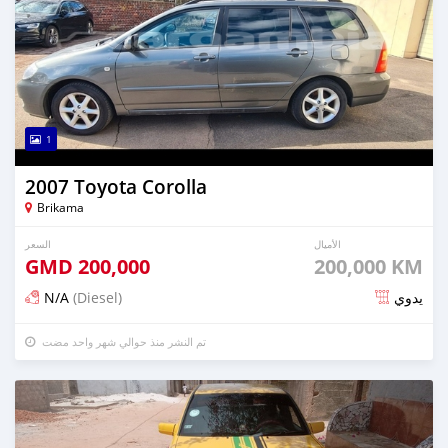
1
2007 Toyota Corolla
Brikama
الأميال
السعر
GMD
200,000
200,000 KM
N/A
(Diesel)
يدوي
تم النشر منذ حوالي شهر واحد مضت