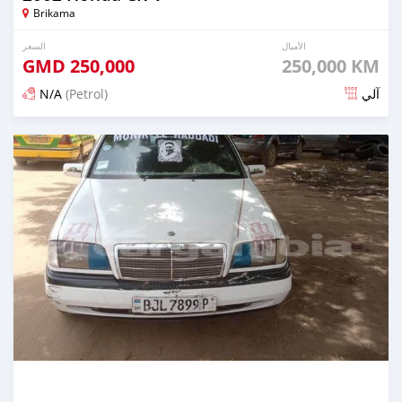
Brikama
الأميال
السعر
GMD
250,000
250,000 KM
N/A
(Petrol)
آلي
تم النشر منذ ما يقرب من سنتين مضت