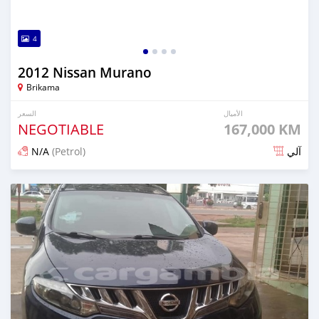
4
2012 Nissan Murano
Brikama
الأميال
السعر
NEGOTIABLE
167,000 KM
N/A
(Petrol)
آلي
تم النشر منذ أكثر من سنة مضت