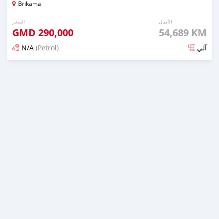
Brikama
الأميال
السعر
GMD
290,000
54,689 KM
N/A
(Petrol)
آلي
تم النشر منذ حوالي سنتان مضت