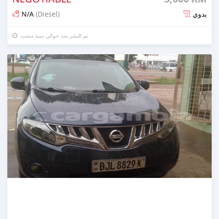
N/A
(Diesel)
يدوي
تم النشر منذ حوالي سنة مضت