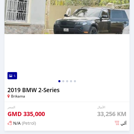
5
2019 BMW 2-Series
Brikama
الأميال
السعر
GMD
335,000
33,256 KM
N/A
(Petrol)
آلي