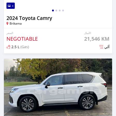
4
2024 Toyota Camry
Brikama
الأميال
السعر
NEGOTIABLE
21,546 KM
2.5 L
(Gas)
آلي
تم النشر منذ 8 أشهر مضت