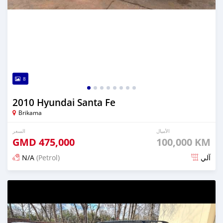
8
2010 Hyundai Santa Fe
Brikama
الأميال
السعر
GMD
475,000
100,000 KM
N/A
(Petrol)
آلي
تم النشر منذ 9 أيام مضت