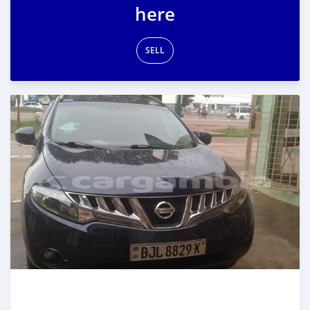
here
SELL