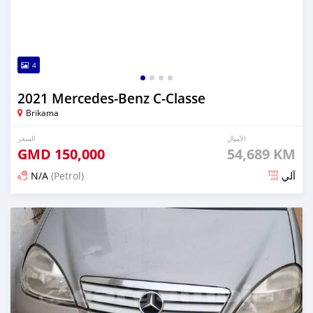
4
2021 Mercedes-Benz C-Classe
Brikama
الأميال
السعر
GMD
150,000
54,689 KM
N/A
(Petrol)
آلي
تم النشر منذ حوالي سنتان مضت