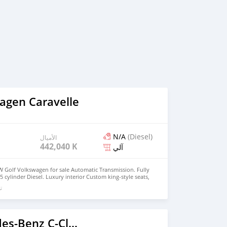
agen Caravelle
N/A
(Diesel)
الأميال
442,040 KM
آلي
 VW Golf Volkswagen for sale Automatic Transmission. Fully
 5 cylinder Diesel. Luxury interior Custom king-style seats,
y comfort made for big men. If you like class, comfort, and
تم
e. Call 5866964
1998 Mercedes-Benz C-Classe