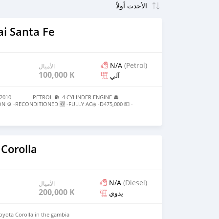
i Santa Fe
N/A
(Petrol)
الأميال
100,000 KM
آلي
10——-— -PETROL ⛽️ -4 CYLINDER ENGINE 🚘 -
⚙️ -RECONDITIONED 🆕 -FULLY AC❄️ -D475,000 💵 -
) 6185411 ———————ABOUT———————PERFECT BODY
ONDITION:: IN PERFECT CONDITION BUT BRING YOUR
ATION
Corolla
N/A
(Diesel)
الأميال
200,000 KM
يدوي
Toyota Corolla in the gambia