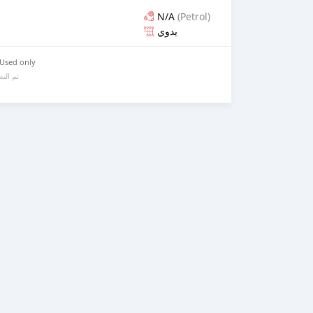
N/A
(Petrol)
يدوي
 Used only
تم الن