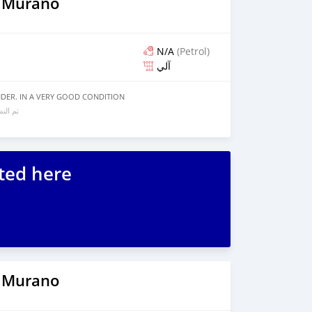
 Murano
N/A
(Petrol)
آلي
NDER. IN A VERY GOOD CONDITION
تم الن
ted here
 Murano