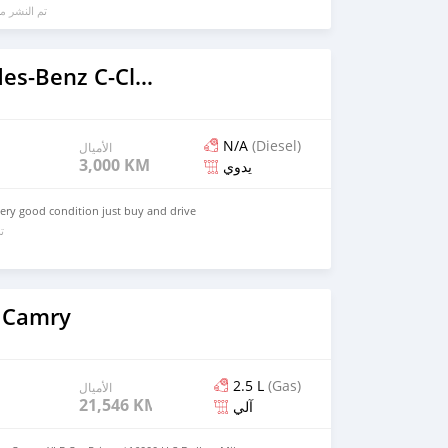
تم النشر 
1996 Mercedes-Benz C-Classe
N/A
(Diesel)
الأميال
3,000 KM
يدوي
 very good condition just buy and drive
تم
 Camry
2.5 L
(Gas)
الأميال
21,546 KM
آلي