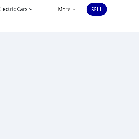
Electric Cars
More
SELL