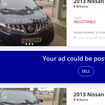
2013 Nissan
Brikama
السعر
NEGOTIABLE
NISSAN MURANO, 6 CYLI
شر منذ أكثر من سنة مضت
Your ad could be pos
SELL
2013 Nissan
Brikama