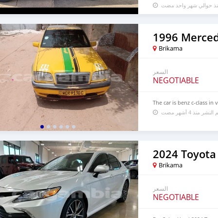
منذ حوالي شهر واحد مضت
Brikama
السعر
NEGOTIABLE
The car is benz c-class in
 النشر منذ 4 أشهر مضت
2024 Toyota
Brikama
السعر
NEGOTIABLE