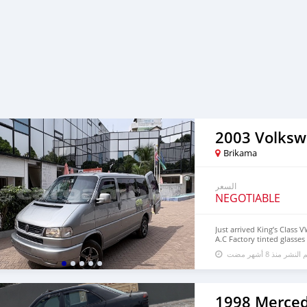
2003 Volksw
Brikama
السعر
NEGOTIABLE
Just arrived King’s Class
A.C Factory tinted glasses
clean finishing, and luxur
 النشر منذ 8 أشهر مضت
attention, this is your rid