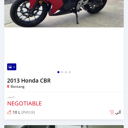
4
2013 Honda CBR
Bansang
السعر
NEGOTIABLE
10 L
(Petrol)
آلي
تم النشر منذ حوالي 6 سنوات مضت