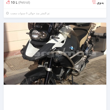
10 L
(Petrol)
يدوي
تم النشر منذ حوالي 6 سنوات مضت