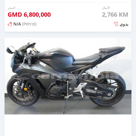
الأميال
السعر
GMD
6,800,000
2,766 KM
N/A
(Petrol)
يدوي
تم النشر منذ حوالي 6 سنوات مضت