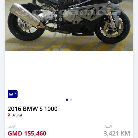
2
2016 BMW S 1000
Brufut
الأميال
السعر
GMD
155,460
3,421 KM