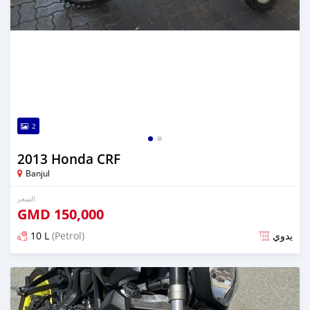
2
2013 Honda CRF
Banjul
السعر
GMD
150,000
10 L
(Petrol)
يدوي
تم النشر منذ حوالي 6 سنوات مضت