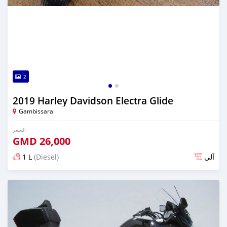
2
2019 Harley Davidson Electra Glide
Gambissara
السعر
GMD
26,000
1 L
(Diesel)
آلي
تم النشر منذ ما يقرب من 6 سنوات مضت