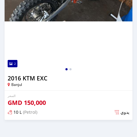
2
2016 KTM EXC
Banjul
السعر
GMD
150,000
10 L
(Petrol)
يدوي
تم النشر منذ حوالي 6 سنوات مضت