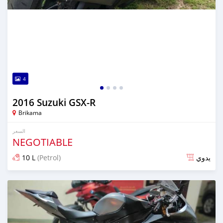
4
2016 Suzuki GSX-R
Brikama
السعر
NEGOTIABLE
10 L
(Petrol)
يدوي
تم النشر منذ ما يقرب من 6 سنوات مضت