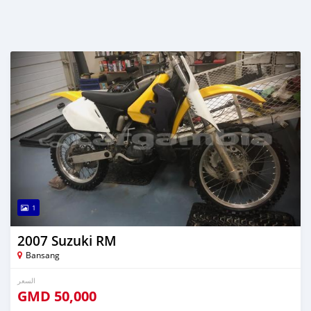
1
2007 Suzuki RM
Bansang
السعر
GMD
50,000