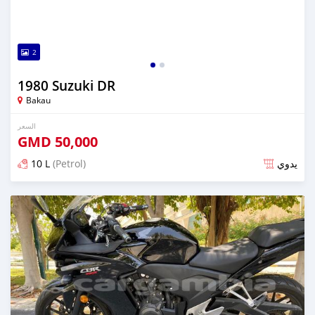
2
1980 Suzuki DR
Bakau
السعر
GMD
50,000
10 L
(Petrol)
يدوي
تم النشر منذ حوالي 6 سنوات مضت