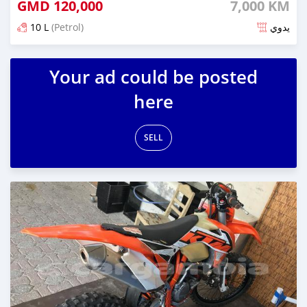
GMD
120,000
7,000 KM
10 L
(Petrol)
يدوي
تم النشر منذ حوالي 6 سنوات مضت
Your ad could be posted
here
SELL