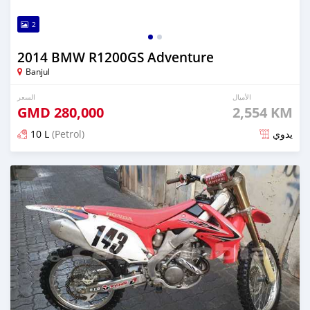
2
2014 BMW R1200GS Adventure
Banjul
الأميال
السعر
GMD
280,000
2,554 KM
10 L
(Petrol)
يدوي
تم النشر منذ حوالي 6 سنوات مضت