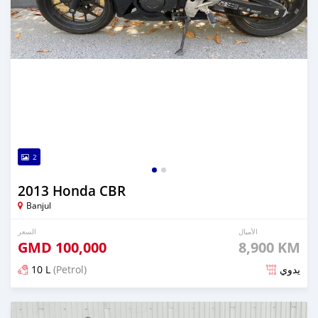
2
2013 Honda CBR
Banjul
الأميال
السعر
GMD
100,000
8,900 KM
10 L
(Petrol)
يدوي
تم النشر منذ حوالي 6 سنوات مضت