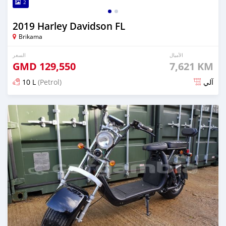
2
2019 Harley Davidson FL
Brikama
الأميال
السعر
GMD
129,550
7,621 KM
10 L
(Petrol)
آلي
تم النشر منذ ما يقرب من 6 سنوات مضت