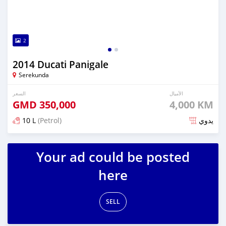
2
2014 Ducati Panigale
Serekunda
الأميال
السعر
GMD
350,000
4,000 KM
10 L
(Petrol)
يدوي
تم النشر منذ حوالي 6 سنوات مضت
Your ad could be posted
here
SELL