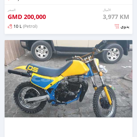
الأميال
السعر
GMD
200,000
3,977 KM
10 L
(Petrol)
يدوي
تم النشر منذ حوالي 6 سنوات مضت