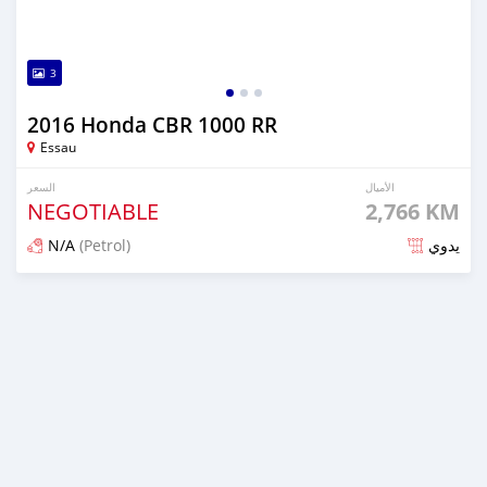
3
2016 Honda CBR 1000 RR
Essau
الأميال
السعر
NEGOTIABLE
2,766 KM
N/A
(Petrol)
يدوي
تم النشر منذ حوالي 6 سنوات مضت