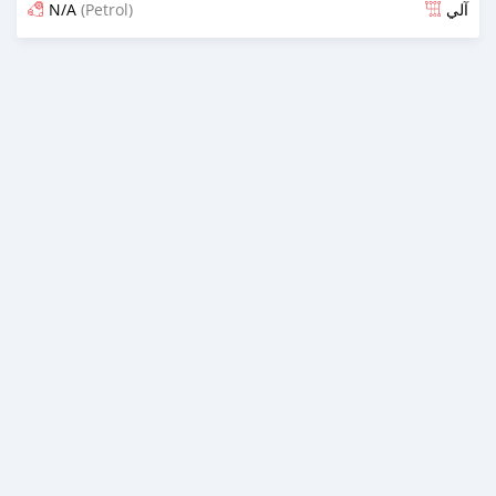
N/A
(Petrol)
آلي
تم النشر منذ 11 يوم مضت