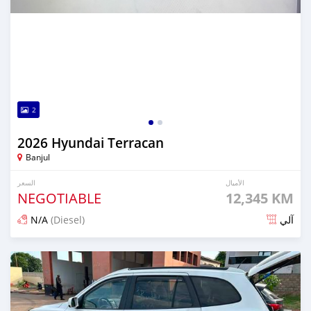
2
2026 Hyundai Terracan
Banjul
الأميال
السعر
NEGOTIABLE
12,345 KM
N/A
(Diesel)
آلي
تم النشر منذ 20 دقيقة مضت