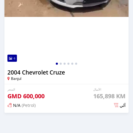
6
2004 Chevrolet Cruze
Banjul
الأميال
السعر
GMD
600,000
165,898 KM
N/A
(Petrol)
آلي
تم النشر منذ 24 يوم مضت