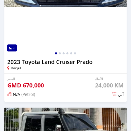
6
2023 Toyota Land Cruiser Prado
Banjul
الأميال
السعر
GMD
670,000
24,000 KM
N/A
(Petrol)
آلي
تم النشر منذ 13 يوم مضت