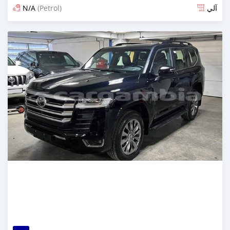
N/A
(Petrol)
آلي
تم النشر منذ 9 أيام مضت