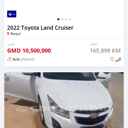
4
2022 Toyota Land Cruiser
Banjul
الأميال
السعر
GMD
10,500,000
165,898 KM
N/A
(Petrol)
آلي
تم النشر منذ 24 يوم مضت