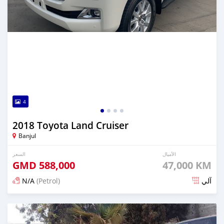
4
2018 Toyota Land Cruiser
Banjul
الأميال
السعر
GMD
588,000
47,000 KM
N/A
(Petrol)
آلي
تم النشر منذ 19 يوم مضت