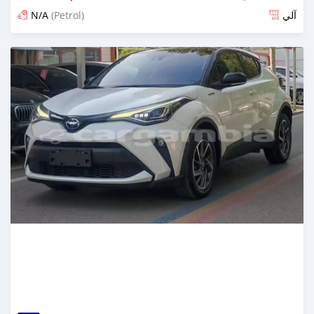
N/A
(Petrol)
آلي
تم النشر منذ 14 يوم مضت