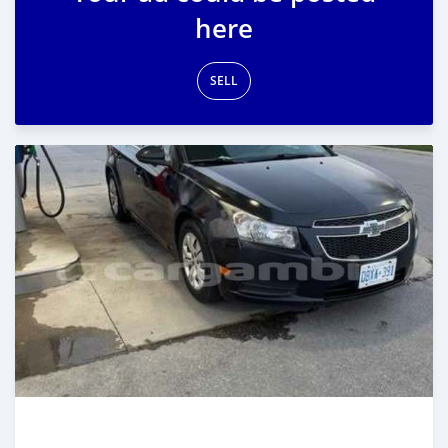
here
SELL