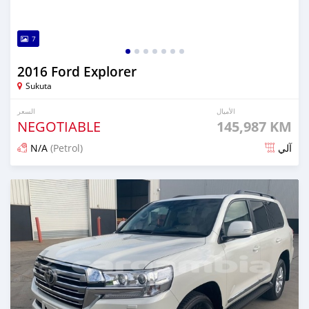
7
2016 Ford Explorer
Sukuta
الأميال
السعر
NEGOTIABLE
145,987 KM
N/A
(Petrol)
آلي
تم النشر منذ 18 يوم مضت