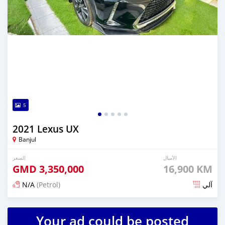
5
2021 Lexus UX
Banjul
الأميال
السعر
GMD
3,350,000
16,900 KM
N/A
(Petrol)
آلي
تم النشر منذ 24 يوم مضت
Your ad could be posted