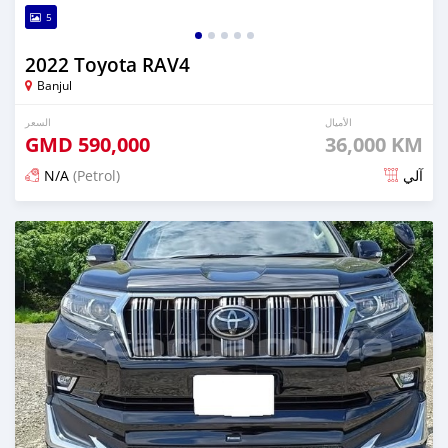
5
2022 Toyota RAV4
Banjul
الأميال
السعر
GMD
590,000
36,000 KM
N/A
(Petrol)
آلي
تم النشر منذ 12 يوم مضت