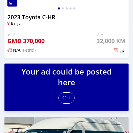
5
2023 Toyota C-HR
Banjul
الأميال
السعر
GMD
370,000
32,000 KM
N/A
(Petrol)
آلي
تم النشر منذ 15 يوم مضت
Your ad could be posted
here
SELL