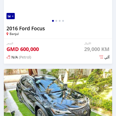
4
2016 Ford Focus
Banjul
الأميال
السعر
GMD
600,000
29,000 KM
N/A
(Petrol)
آلي
تم النشر منذ 24 يوم مضت